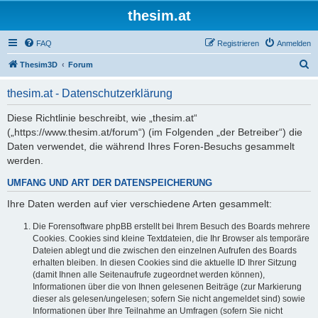
thesim.at
FAQ
Registrieren
Anmelden
S
Thesim3D
Forum
u
thesim.at - Datenschutzerklärung
c
h
Diese Richtlinie beschreibt, wie „thesim.at“
(„https://www.thesim.at/forum“) (im Folgenden „der Betreiber“) die
e
Daten verwendet, die während Ihres Foren-Besuchs gesammelt
werden.
UMFANG UND ART DER DATENSPEICHERUNG
Ihre Daten werden auf vier verschiedene Arten gesammelt:
Die Forensoftware phpBB erstellt bei Ihrem Besuch des Boards mehrere
Cookies. Cookies sind kleine Textdateien, die Ihr Browser als temporäre
Dateien ablegt und die zwischen den einzelnen Aufrufen des Boards
erhalten bleiben. In diesen Cookies sind die aktuelle ID Ihrer Sitzung
(damit Ihnen alle Seitenaufrufe zugeordnet werden können),
Informationen über die von Ihnen gelesenen Beiträge (zur Markierung
dieser als gelesen/ungelesen; sofern Sie nicht angemeldet sind) sowie
Informationen über Ihre Teilnahme an Umfragen (sofern Sie nicht