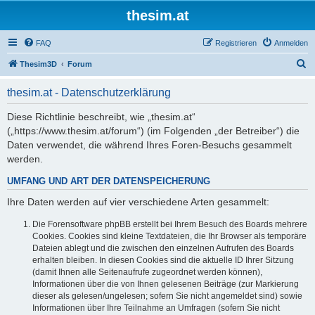
thesim.at
FAQ
Registrieren
Anmelden
S
Thesim3D
Forum
u
thesim.at - Datenschutzerklärung
c
h
Diese Richtlinie beschreibt, wie „thesim.at“
(„https://www.thesim.at/forum“) (im Folgenden „der Betreiber“) die
e
Daten verwendet, die während Ihres Foren-Besuchs gesammelt
werden.
UMFANG UND ART DER DATENSPEICHERUNG
Ihre Daten werden auf vier verschiedene Arten gesammelt:
Die Forensoftware phpBB erstellt bei Ihrem Besuch des Boards mehrere
Cookies. Cookies sind kleine Textdateien, die Ihr Browser als temporäre
Dateien ablegt und die zwischen den einzelnen Aufrufen des Boards
erhalten bleiben. In diesen Cookies sind die aktuelle ID Ihrer Sitzung
(damit Ihnen alle Seitenaufrufe zugeordnet werden können),
Informationen über die von Ihnen gelesenen Beiträge (zur Markierung
dieser als gelesen/ungelesen; sofern Sie nicht angemeldet sind) sowie
Informationen über Ihre Teilnahme an Umfragen (sofern Sie nicht