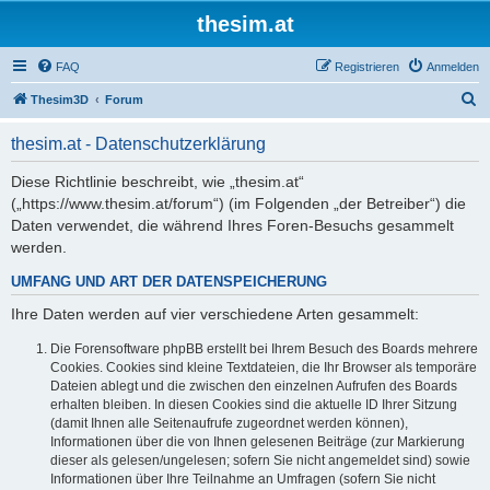
thesim.at
FAQ
Registrieren
Anmelden
S
Thesim3D
Forum
u
thesim.at - Datenschutzerklärung
c
h
Diese Richtlinie beschreibt, wie „thesim.at“
(„https://www.thesim.at/forum“) (im Folgenden „der Betreiber“) die
e
Daten verwendet, die während Ihres Foren-Besuchs gesammelt
werden.
UMFANG UND ART DER DATENSPEICHERUNG
Ihre Daten werden auf vier verschiedene Arten gesammelt:
Die Forensoftware phpBB erstellt bei Ihrem Besuch des Boards mehrere
Cookies. Cookies sind kleine Textdateien, die Ihr Browser als temporäre
Dateien ablegt und die zwischen den einzelnen Aufrufen des Boards
erhalten bleiben. In diesen Cookies sind die aktuelle ID Ihrer Sitzung
(damit Ihnen alle Seitenaufrufe zugeordnet werden können),
Informationen über die von Ihnen gelesenen Beiträge (zur Markierung
dieser als gelesen/ungelesen; sofern Sie nicht angemeldet sind) sowie
Informationen über Ihre Teilnahme an Umfragen (sofern Sie nicht