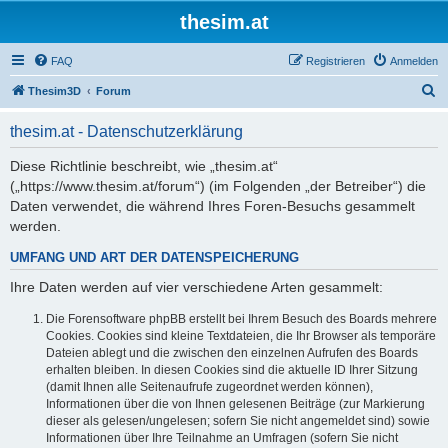
thesim.at
FAQ
Registrieren
Anmelden
S
Thesim3D
Forum
u
thesim.at - Datenschutzerklärung
c
h
Diese Richtlinie beschreibt, wie „thesim.at“
(„https://www.thesim.at/forum“) (im Folgenden „der Betreiber“) die
e
Daten verwendet, die während Ihres Foren-Besuchs gesammelt
werden.
UMFANG UND ART DER DATENSPEICHERUNG
Ihre Daten werden auf vier verschiedene Arten gesammelt:
Die Forensoftware phpBB erstellt bei Ihrem Besuch des Boards mehrere
Cookies. Cookies sind kleine Textdateien, die Ihr Browser als temporäre
Dateien ablegt und die zwischen den einzelnen Aufrufen des Boards
erhalten bleiben. In diesen Cookies sind die aktuelle ID Ihrer Sitzung
(damit Ihnen alle Seitenaufrufe zugeordnet werden können),
Informationen über die von Ihnen gelesenen Beiträge (zur Markierung
dieser als gelesen/ungelesen; sofern Sie nicht angemeldet sind) sowie
Informationen über Ihre Teilnahme an Umfragen (sofern Sie nicht