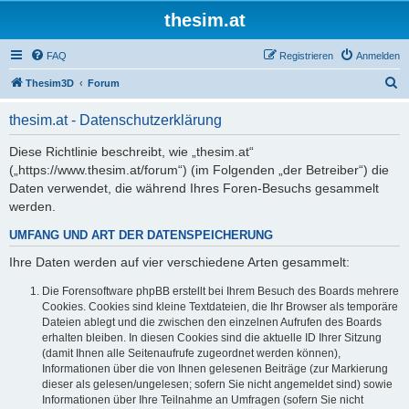
thesim.at
FAQ
Registrieren
Anmelden
S
Thesim3D
Forum
u
thesim.at - Datenschutzerklärung
c
h
Diese Richtlinie beschreibt, wie „thesim.at“
(„https://www.thesim.at/forum“) (im Folgenden „der Betreiber“) die
e
Daten verwendet, die während Ihres Foren-Besuchs gesammelt
werden.
UMFANG UND ART DER DATENSPEICHERUNG
Ihre Daten werden auf vier verschiedene Arten gesammelt:
Die Forensoftware phpBB erstellt bei Ihrem Besuch des Boards mehrere
Cookies. Cookies sind kleine Textdateien, die Ihr Browser als temporäre
Dateien ablegt und die zwischen den einzelnen Aufrufen des Boards
erhalten bleiben. In diesen Cookies sind die aktuelle ID Ihrer Sitzung
(damit Ihnen alle Seitenaufrufe zugeordnet werden können),
Informationen über die von Ihnen gelesenen Beiträge (zur Markierung
dieser als gelesen/ungelesen; sofern Sie nicht angemeldet sind) sowie
Informationen über Ihre Teilnahme an Umfragen (sofern Sie nicht