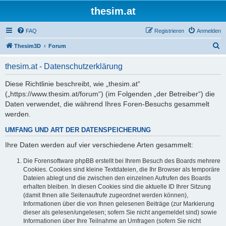
thesim.at
FAQ
Registrieren
Anmelden
S
Thesim3D
Forum
u
thesim.at - Datenschutzerklärung
c
h
Diese Richtlinie beschreibt, wie „thesim.at“
(„https://www.thesim.at/forum“) (im Folgenden „der Betreiber“) die
e
Daten verwendet, die während Ihres Foren-Besuchs gesammelt
werden.
UMFANG UND ART DER DATENSPEICHERUNG
Ihre Daten werden auf vier verschiedene Arten gesammelt:
Die Forensoftware phpBB erstellt bei Ihrem Besuch des Boards mehrere
Cookies. Cookies sind kleine Textdateien, die Ihr Browser als temporäre
Dateien ablegt und die zwischen den einzelnen Aufrufen des Boards
erhalten bleiben. In diesen Cookies sind die aktuelle ID Ihrer Sitzung
(damit Ihnen alle Seitenaufrufe zugeordnet werden können),
Informationen über die von Ihnen gelesenen Beiträge (zur Markierung
dieser als gelesen/ungelesen; sofern Sie nicht angemeldet sind) sowie
Informationen über Ihre Teilnahme an Umfragen (sofern Sie nicht