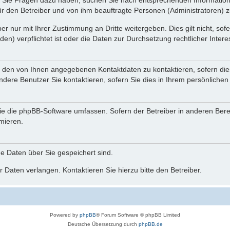
nn Sie Fragen dazu haben, suchen Sie nach entsprechenden Information
für den Betreiber und von ihm beauftragte Personen (Administratoren) z
r nur mit Ihrer Zustimmung an Dritte weitergeben. Dies gilt nicht, so
n) verpflichtet ist oder die Daten zur Durchsetzung rechtlicher Interes
r den von Ihnen angegebenen Kontaktdaten zu kontaktieren, sofern die
andere Benutzer Sie kontaktieren, sofern Sie dies in Ihrem persönlichen
, die die phpBB-Software umfassen. Sofern der Betreiber in anderen Be
rmieren.
he Daten über Sie gespeichert sind.
 Daten verlangen. Kontaktieren Sie hierzu bitte den Betreiber.
Powered by
phpBB
® Forum Software © phpBB Limited
Deutsche Übersetzung durch
phpBB.de