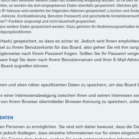
rch den Betreiber weitere Daten als notwendig festgelegt wurden, so ist dies für 
ellen, so werden die dort eingegebenen Daten ebenfalls gespeichert. Gleiches gilt
ie IP-Adresse wird weiterhin bei folgenden Aktionen gespeichert: Löschen und Änd
l-Adresse, Kontoaktivierung, Benutzer-Passwort) und gescheiterte Anmeldeversuch
ine?“-Funktion angezeigt und nicht dauerhaft gespeichert.
 dass weitere Daten gespeichert werden. Dazu gehören Ihr Abstimmungsverhalten b
htigungsfunktionen.
Hash) gespeichert, so dass es sicher ist. Jedoch wird Ihnen empfohlen,
el zu Ihrem Benutzerkonto für das Board, also gehen Sie mit ihm sorg
htigterweise nach Ihrem Passwort fragen. Sollten Sie Ihr Passwort verg
are fragt Sie dann nach Ihrem Benutzernamen und Ihrer E-Mail-Adres
 Board zugreifen können.
enen und oben näher spezifizierten Daten zu speichern, um das Board 
en einer Interessenabwägung zwischen Ihren und seinen Interessen sowi
von Ihrem Browser übermittelter Browser-Kennung zu speichern, sofer
 DATEN
n Personen zu ermöglichen. Sie sind sich daher bewusst, dass die Date
n jedoch festlegen, dass einzelne Informationen nur für einen eingeschr