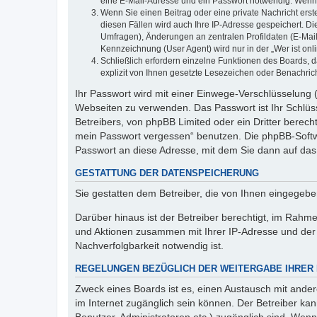
eine E-Mail-Adresse und ein Passwort notwendig. Wenn du
Wenn Sie einen Beitrag oder eine private Nachricht erst
diesen Fällen wird auch Ihre IP-Adresse gespeichert. D
Umfragen), Änderungen an zentralen Profildaten (E-Mai
Kennzeichnung (User Agent) wird nur in der „Wer ist onl
Schließlich erfordern einzelne Funktionen des Boards,
explizit von Ihnen gesetzte Lesezeichen oder Benachric
Ihr Passwort wird mit einer Einwege-Verschlüsselung (
Webseiten zu verwenden. Das Passwort ist Ihr Schlüss
Betreibers, von phpBB Limited oder ein Dritter berec
mein Passwort vergessen“ benutzen. Die phpBB-Softw
Passwort an diese Adresse, mit dem Sie dann auf das
GESTATTUNG DER DATENSPEICHERUNG
Sie gestatten dem Betreiber, die von Ihnen eingegeb
Darüber hinaus ist der Betreiber berechtigt, im Rahm
und Aktionen zusammen mit Ihrer IP-Adresse und der 
Nachverfolgbarkeit notwendig ist.
REGELUNGEN BEZÜGLICH DER WEITERGABE IHRER
Zweck eines Boards ist es, einen Austausch mit andere
im Internet zugänglich sein können. Der Betreiber kan