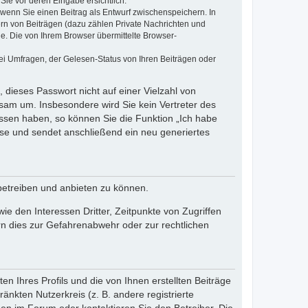
Sie vor deren Eingabe ersichtlich.
, wenn Sie einen Beitrag als Entwurf zwischenspeichern. In
ern von Beiträgen (dazu zählen Private Nachrichten und
e. Die von Ihrem Browser übermittelte Browser-
ei Umfragen, der Gelesen-Status von Ihren Beiträgen oder
 dieses Passwort nicht auf einer Vielzahl von
sam um. Insbesondere wird Sie kein Vertreter des
essen haben, so können Sie die Funktion „Ich habe
se und sendet anschließend ein neu generiertes
betreiben und anbieten zu können.
e den Interessen Dritter, Zeitpunkte von Zugriffen
n dies zur Gefahrenabwehr oder zur rechtlichen
n Ihres Profils und die von Ihnen erstellten Beiträge
änkten Nutzerkreis (z. B. andere registrierte