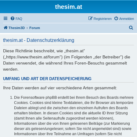
thesim.at
FAQ
Registrieren
Anmelden
S
Thesim3D
Forum
u
thesim.at - Datenschutzerklärung
c
h
Diese Richtlinie beschreibt, wie „thesim.at“
(„https://www.thesim.at/forum“) (im Folgenden „der Betreiber“) die
e
Daten verwendet, die während Ihres Foren-Besuchs gesammelt
werden.
UMFANG UND ART DER DATENSPEICHERUNG
Ihre Daten werden auf vier verschiedene Arten gesammelt:
Die Forensoftware phpBB erstellt bei Ihrem Besuch des Boards mehrere
Cookies. Cookies sind kleine Textdateien, die Ihr Browser als temporäre
Dateien ablegt und die zwischen den einzelnen Aufrufen des Boards
erhalten bleiben. In diesen Cookies sind die aktuelle ID Ihrer Sitzung
(damit Ihnen alle Seitenaufrufe zugeordnet werden können),
Informationen über die von Ihnen gelesenen Beiträge (zur Markierung
dieser als gelesen/ungelesen; sofern Sie nicht angemeldet sind) sowie
Informationen über Ihre Teilnahme an Umfragen (sofern Sie nicht