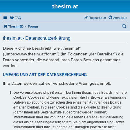
thesim.at
FAQ
Registrieren
Anmelden
S
Thesim3D
Forum
u
thesim.at - Datenschutzerklärung
c
h
Diese Richtlinie beschreibt, wie „thesim.at“
(„https://www.thesim.at/forum“) (im Folgenden „der Betreiber“) die
e
Daten verwendet, die während Ihres Foren-Besuchs gesammelt
werden.
UMFANG UND ART DER DATENSPEICHERUNG
Ihre Daten werden auf vier verschiedene Arten gesammelt:
Die Forensoftware phpBB erstellt bei Ihrem Besuch des Boards mehrere
Cookies. Cookies sind kleine Textdateien, die Ihr Browser als temporäre
Dateien ablegt und die zwischen den einzelnen Aufrufen des Boards
erhalten bleiben. In diesen Cookies sind die aktuelle ID Ihrer Sitzung
(damit Ihnen alle Seitenaufrufe zugeordnet werden können),
Informationen über die von Ihnen gelesenen Beiträge (zur Markierung
dieser als gelesen/ungelesen; sofern Sie nicht angemeldet sind) sowie
Informationen über Ihre Teilnahme an Umfragen (sofern Sie nicht