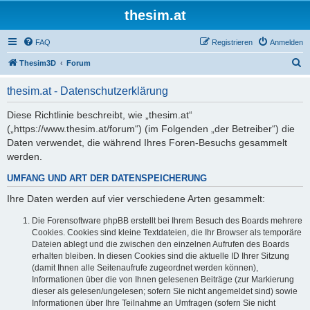
thesim.at
FAQ
Registrieren
Anmelden
S
Thesim3D
Forum
u
thesim.at - Datenschutzerklärung
c
h
Diese Richtlinie beschreibt, wie „thesim.at“
(„https://www.thesim.at/forum“) (im Folgenden „der Betreiber“) die
e
Daten verwendet, die während Ihres Foren-Besuchs gesammelt
werden.
UMFANG UND ART DER DATENSPEICHERUNG
Ihre Daten werden auf vier verschiedene Arten gesammelt:
Die Forensoftware phpBB erstellt bei Ihrem Besuch des Boards mehrere
Cookies. Cookies sind kleine Textdateien, die Ihr Browser als temporäre
Dateien ablegt und die zwischen den einzelnen Aufrufen des Boards
erhalten bleiben. In diesen Cookies sind die aktuelle ID Ihrer Sitzung
(damit Ihnen alle Seitenaufrufe zugeordnet werden können),
Informationen über die von Ihnen gelesenen Beiträge (zur Markierung
dieser als gelesen/ungelesen; sofern Sie nicht angemeldet sind) sowie
Informationen über Ihre Teilnahme an Umfragen (sofern Sie nicht