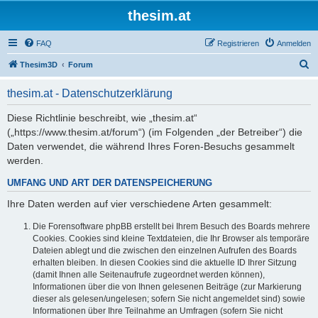
thesim.at
FAQ
Registrieren
Anmelden
S
Thesim3D
Forum
u
thesim.at - Datenschutzerklärung
c
h
Diese Richtlinie beschreibt, wie „thesim.at“
(„https://www.thesim.at/forum“) (im Folgenden „der Betreiber“) die
e
Daten verwendet, die während Ihres Foren-Besuchs gesammelt
werden.
UMFANG UND ART DER DATENSPEICHERUNG
Ihre Daten werden auf vier verschiedene Arten gesammelt:
Die Forensoftware phpBB erstellt bei Ihrem Besuch des Boards mehrere
Cookies. Cookies sind kleine Textdateien, die Ihr Browser als temporäre
Dateien ablegt und die zwischen den einzelnen Aufrufen des Boards
erhalten bleiben. In diesen Cookies sind die aktuelle ID Ihrer Sitzung
(damit Ihnen alle Seitenaufrufe zugeordnet werden können),
Informationen über die von Ihnen gelesenen Beiträge (zur Markierung
dieser als gelesen/ungelesen; sofern Sie nicht angemeldet sind) sowie
Informationen über Ihre Teilnahme an Umfragen (sofern Sie nicht