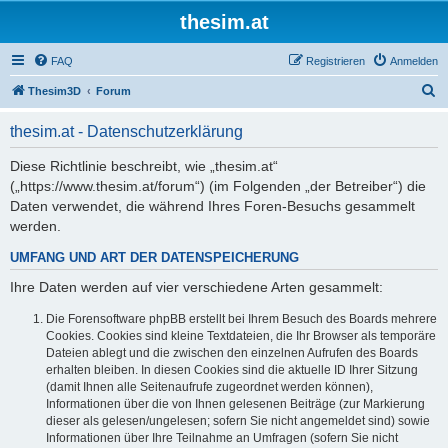
thesim.at
FAQ
Registrieren
Anmelden
S
Thesim3D
Forum
u
thesim.at - Datenschutzerklärung
c
h
Diese Richtlinie beschreibt, wie „thesim.at“
(„https://www.thesim.at/forum“) (im Folgenden „der Betreiber“) die
e
Daten verwendet, die während Ihres Foren-Besuchs gesammelt
werden.
UMFANG UND ART DER DATENSPEICHERUNG
Ihre Daten werden auf vier verschiedene Arten gesammelt:
Die Forensoftware phpBB erstellt bei Ihrem Besuch des Boards mehrere
Cookies. Cookies sind kleine Textdateien, die Ihr Browser als temporäre
Dateien ablegt und die zwischen den einzelnen Aufrufen des Boards
erhalten bleiben. In diesen Cookies sind die aktuelle ID Ihrer Sitzung
(damit Ihnen alle Seitenaufrufe zugeordnet werden können),
Informationen über die von Ihnen gelesenen Beiträge (zur Markierung
dieser als gelesen/ungelesen; sofern Sie nicht angemeldet sind) sowie
Informationen über Ihre Teilnahme an Umfragen (sofern Sie nicht