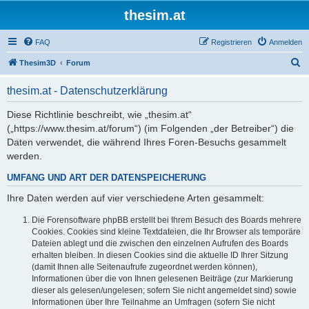
thesim.at
FAQ
Registrieren
Anmelden
S
Thesim3D
Forum
u
thesim.at - Datenschutzerklärung
c
h
Diese Richtlinie beschreibt, wie „thesim.at“
(„https://www.thesim.at/forum“) (im Folgenden „der Betreiber“) die
e
Daten verwendet, die während Ihres Foren-Besuchs gesammelt
werden.
UMFANG UND ART DER DATENSPEICHERUNG
Ihre Daten werden auf vier verschiedene Arten gesammelt:
Die Forensoftware phpBB erstellt bei Ihrem Besuch des Boards mehrere
Cookies. Cookies sind kleine Textdateien, die Ihr Browser als temporäre
Dateien ablegt und die zwischen den einzelnen Aufrufen des Boards
erhalten bleiben. In diesen Cookies sind die aktuelle ID Ihrer Sitzung
(damit Ihnen alle Seitenaufrufe zugeordnet werden können),
Informationen über die von Ihnen gelesenen Beiträge (zur Markierung
dieser als gelesen/ungelesen; sofern Sie nicht angemeldet sind) sowie
Informationen über Ihre Teilnahme an Umfragen (sofern Sie nicht