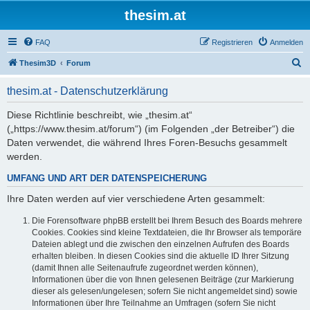
thesim.at
FAQ
Registrieren
Anmelden
S
Thesim3D
Forum
u
thesim.at - Datenschutzerklärung
c
h
Diese Richtlinie beschreibt, wie „thesim.at“
(„https://www.thesim.at/forum“) (im Folgenden „der Betreiber“) die
e
Daten verwendet, die während Ihres Foren-Besuchs gesammelt
werden.
UMFANG UND ART DER DATENSPEICHERUNG
Ihre Daten werden auf vier verschiedene Arten gesammelt:
Die Forensoftware phpBB erstellt bei Ihrem Besuch des Boards mehrere
Cookies. Cookies sind kleine Textdateien, die Ihr Browser als temporäre
Dateien ablegt und die zwischen den einzelnen Aufrufen des Boards
erhalten bleiben. In diesen Cookies sind die aktuelle ID Ihrer Sitzung
(damit Ihnen alle Seitenaufrufe zugeordnet werden können),
Informationen über die von Ihnen gelesenen Beiträge (zur Markierung
dieser als gelesen/ungelesen; sofern Sie nicht angemeldet sind) sowie
Informationen über Ihre Teilnahme an Umfragen (sofern Sie nicht