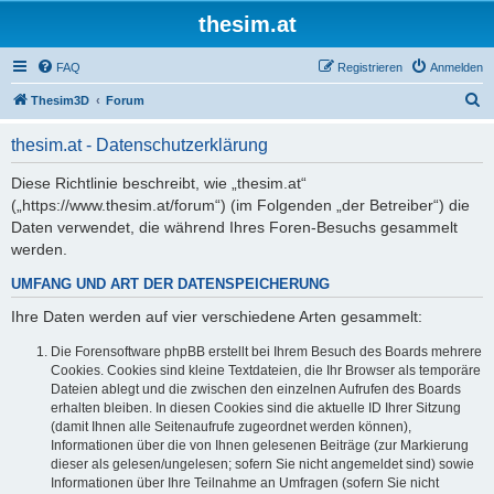
thesim.at
FAQ
Registrieren
Anmelden
S
Thesim3D
Forum
u
thesim.at - Datenschutzerklärung
c
h
Diese Richtlinie beschreibt, wie „thesim.at“
(„https://www.thesim.at/forum“) (im Folgenden „der Betreiber“) die
e
Daten verwendet, die während Ihres Foren-Besuchs gesammelt
werden.
UMFANG UND ART DER DATENSPEICHERUNG
Ihre Daten werden auf vier verschiedene Arten gesammelt:
Die Forensoftware phpBB erstellt bei Ihrem Besuch des Boards mehrere
Cookies. Cookies sind kleine Textdateien, die Ihr Browser als temporäre
Dateien ablegt und die zwischen den einzelnen Aufrufen des Boards
erhalten bleiben. In diesen Cookies sind die aktuelle ID Ihrer Sitzung
(damit Ihnen alle Seitenaufrufe zugeordnet werden können),
Informationen über die von Ihnen gelesenen Beiträge (zur Markierung
dieser als gelesen/ungelesen; sofern Sie nicht angemeldet sind) sowie
Informationen über Ihre Teilnahme an Umfragen (sofern Sie nicht