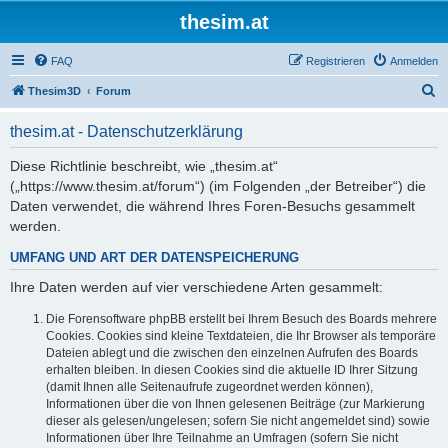
thesim.at
FAQ
Registrieren
Anmelden
S
Thesim3D
Forum
u
thesim.at - Datenschutzerklärung
c
h
Diese Richtlinie beschreibt, wie „thesim.at“
(„https://www.thesim.at/forum“) (im Folgenden „der Betreiber“) die
e
Daten verwendet, die während Ihres Foren-Besuchs gesammelt
werden.
UMFANG UND ART DER DATENSPEICHERUNG
Ihre Daten werden auf vier verschiedene Arten gesammelt:
Die Forensoftware phpBB erstellt bei Ihrem Besuch des Boards mehrere
Cookies. Cookies sind kleine Textdateien, die Ihr Browser als temporäre
Dateien ablegt und die zwischen den einzelnen Aufrufen des Boards
erhalten bleiben. In diesen Cookies sind die aktuelle ID Ihrer Sitzung
(damit Ihnen alle Seitenaufrufe zugeordnet werden können),
Informationen über die von Ihnen gelesenen Beiträge (zur Markierung
dieser als gelesen/ungelesen; sofern Sie nicht angemeldet sind) sowie
Informationen über Ihre Teilnahme an Umfragen (sofern Sie nicht