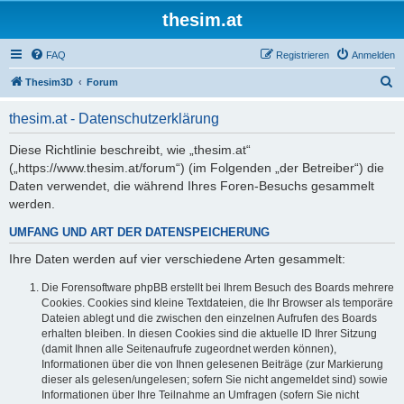
thesim.at
FAQ
Registrieren
Anmelden
S
Thesim3D
Forum
u
thesim.at - Datenschutzerklärung
c
h
Diese Richtlinie beschreibt, wie „thesim.at“
(„https://www.thesim.at/forum“) (im Folgenden „der Betreiber“) die
e
Daten verwendet, die während Ihres Foren-Besuchs gesammelt
werden.
UMFANG UND ART DER DATENSPEICHERUNG
Ihre Daten werden auf vier verschiedene Arten gesammelt:
Die Forensoftware phpBB erstellt bei Ihrem Besuch des Boards mehrere
Cookies. Cookies sind kleine Textdateien, die Ihr Browser als temporäre
Dateien ablegt und die zwischen den einzelnen Aufrufen des Boards
erhalten bleiben. In diesen Cookies sind die aktuelle ID Ihrer Sitzung
(damit Ihnen alle Seitenaufrufe zugeordnet werden können),
Informationen über die von Ihnen gelesenen Beiträge (zur Markierung
dieser als gelesen/ungelesen; sofern Sie nicht angemeldet sind) sowie
Informationen über Ihre Teilnahme an Umfragen (sofern Sie nicht