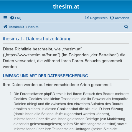
thesim.at
FAQ
Registrieren
Anmelden
S
Thesim3D
Forum
u
thesim.at - Datenschutzerklärung
c
h
Diese Richtlinie beschreibt, wie „thesim.at“
(„https://www.thesim.at/forum“) (im Folgenden „der Betreiber“) die
e
Daten verwendet, die während Ihres Foren-Besuchs gesammelt
werden.
UMFANG UND ART DER DATENSPEICHERUNG
Ihre Daten werden auf vier verschiedene Arten gesammelt:
Die Forensoftware phpBB erstellt bei Ihrem Besuch des Boards mehrere
Cookies. Cookies sind kleine Textdateien, die Ihr Browser als temporäre
Dateien ablegt und die zwischen den einzelnen Aufrufen des Boards
erhalten bleiben. In diesen Cookies sind die aktuelle ID Ihrer Sitzung
(damit Ihnen alle Seitenaufrufe zugeordnet werden können),
Informationen über die von Ihnen gelesenen Beiträge (zur Markierung
dieser als gelesen/ungelesen; sofern Sie nicht angemeldet sind) sowie
Informationen über Ihre Teilnahme an Umfragen (sofern Sie nicht