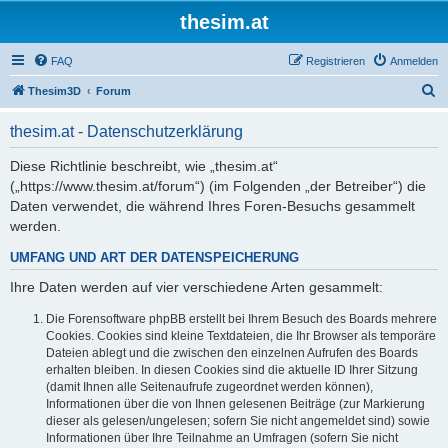
thesim.at
FAQ
Registrieren
Anmelden
S
Thesim3D
Forum
u
thesim.at - Datenschutzerklärung
c
h
Diese Richtlinie beschreibt, wie „thesim.at“
(„https://www.thesim.at/forum“) (im Folgenden „der Betreiber“) die
e
Daten verwendet, die während Ihres Foren-Besuchs gesammelt
werden.
UMFANG UND ART DER DATENSPEICHERUNG
Ihre Daten werden auf vier verschiedene Arten gesammelt:
Die Forensoftware phpBB erstellt bei Ihrem Besuch des Boards mehrere
Cookies. Cookies sind kleine Textdateien, die Ihr Browser als temporäre
Dateien ablegt und die zwischen den einzelnen Aufrufen des Boards
erhalten bleiben. In diesen Cookies sind die aktuelle ID Ihrer Sitzung
(damit Ihnen alle Seitenaufrufe zugeordnet werden können),
Informationen über die von Ihnen gelesenen Beiträge (zur Markierung
dieser als gelesen/ungelesen; sofern Sie nicht angemeldet sind) sowie
Informationen über Ihre Teilnahme an Umfragen (sofern Sie nicht