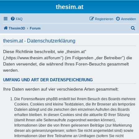
thesim.at
FAQ
Registrieren
Anmelden
S
Thesim3D
Forum
u
thesim.at - Datenschutzerklärung
c
h
Diese Richtlinie beschreibt, wie „thesim.at“
(„https://www.thesim.at/forum“) (im Folgenden „der Betreiber“) die
e
Daten verwendet, die während Ihres Foren-Besuchs gesammelt
werden.
UMFANG UND ART DER DATENSPEICHERUNG
Ihre Daten werden auf vier verschiedene Arten gesammelt:
Die Forensoftware phpBB erstellt bei Ihrem Besuch des Boards mehrere
Cookies. Cookies sind kleine Textdateien, die Ihr Browser als temporäre
Dateien ablegt und die zwischen den einzelnen Aufrufen des Boards
erhalten bleiben. In diesen Cookies sind die aktuelle ID Ihrer Sitzung
(damit Ihnen alle Seitenaufrufe zugeordnet werden können),
Informationen über die von Ihnen gelesenen Beiträge (zur Markierung
dieser als gelesen/ungelesen; sofern Sie nicht angemeldet sind) sowie
Informationen über Ihre Teilnahme an Umfragen (sofern Sie nicht