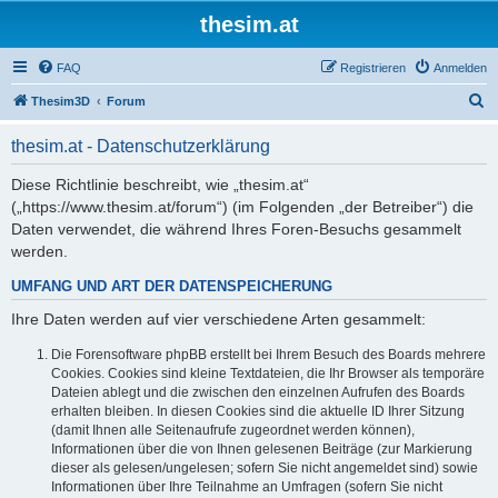
thesim.at
FAQ
Registrieren
Anmelden
S
Thesim3D
Forum
u
thesim.at - Datenschutzerklärung
c
h
Diese Richtlinie beschreibt, wie „thesim.at“
(„https://www.thesim.at/forum“) (im Folgenden „der Betreiber“) die
e
Daten verwendet, die während Ihres Foren-Besuchs gesammelt
werden.
UMFANG UND ART DER DATENSPEICHERUNG
Ihre Daten werden auf vier verschiedene Arten gesammelt:
Die Forensoftware phpBB erstellt bei Ihrem Besuch des Boards mehrere
Cookies. Cookies sind kleine Textdateien, die Ihr Browser als temporäre
Dateien ablegt und die zwischen den einzelnen Aufrufen des Boards
erhalten bleiben. In diesen Cookies sind die aktuelle ID Ihrer Sitzung
(damit Ihnen alle Seitenaufrufe zugeordnet werden können),
Informationen über die von Ihnen gelesenen Beiträge (zur Markierung
dieser als gelesen/ungelesen; sofern Sie nicht angemeldet sind) sowie
Informationen über Ihre Teilnahme an Umfragen (sofern Sie nicht