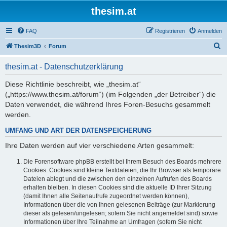
thesim.at
FAQ
Registrieren
Anmelden
S
Thesim3D
Forum
u
thesim.at - Datenschutzerklärung
c
h
Diese Richtlinie beschreibt, wie „thesim.at“
(„https://www.thesim.at/forum“) (im Folgenden „der Betreiber“) die
e
Daten verwendet, die während Ihres Foren-Besuchs gesammelt
werden.
UMFANG UND ART DER DATENSPEICHERUNG
Ihre Daten werden auf vier verschiedene Arten gesammelt:
Die Forensoftware phpBB erstellt bei Ihrem Besuch des Boards mehrere
Cookies. Cookies sind kleine Textdateien, die Ihr Browser als temporäre
Dateien ablegt und die zwischen den einzelnen Aufrufen des Boards
erhalten bleiben. In diesen Cookies sind die aktuelle ID Ihrer Sitzung
(damit Ihnen alle Seitenaufrufe zugeordnet werden können),
Informationen über die von Ihnen gelesenen Beiträge (zur Markierung
dieser als gelesen/ungelesen; sofern Sie nicht angemeldet sind) sowie
Informationen über Ihre Teilnahme an Umfragen (sofern Sie nicht