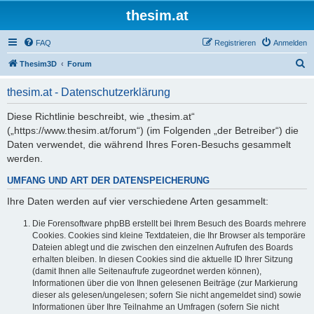
thesim.at
FAQ
Registrieren
Anmelden
S
Thesim3D
Forum
u
thesim.at - Datenschutzerklärung
c
h
Diese Richtlinie beschreibt, wie „thesim.at“
(„https://www.thesim.at/forum“) (im Folgenden „der Betreiber“) die
e
Daten verwendet, die während Ihres Foren-Besuchs gesammelt
werden.
UMFANG UND ART DER DATENSPEICHERUNG
Ihre Daten werden auf vier verschiedene Arten gesammelt:
Die Forensoftware phpBB erstellt bei Ihrem Besuch des Boards mehrere
Cookies. Cookies sind kleine Textdateien, die Ihr Browser als temporäre
Dateien ablegt und die zwischen den einzelnen Aufrufen des Boards
erhalten bleiben. In diesen Cookies sind die aktuelle ID Ihrer Sitzung
(damit Ihnen alle Seitenaufrufe zugeordnet werden können),
Informationen über die von Ihnen gelesenen Beiträge (zur Markierung
dieser als gelesen/ungelesen; sofern Sie nicht angemeldet sind) sowie
Informationen über Ihre Teilnahme an Umfragen (sofern Sie nicht