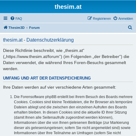
thesim.at
FAQ
Registrieren
Anmelden
S
Thesim3D
Forum
u
thesim.at - Datenschutzerklärung
c
h
Diese Richtlinie beschreibt, wie „thesim.at“
(„https://www.thesim.at/forum“) (im Folgenden „der Betreiber“) die
e
Daten verwendet, die während Ihres Foren-Besuchs gesammelt
werden.
UMFANG UND ART DER DATENSPEICHERUNG
Ihre Daten werden auf vier verschiedene Arten gesammelt:
Die Forensoftware phpBB erstellt bei Ihrem Besuch des Boards mehrere
Cookies. Cookies sind kleine Textdateien, die Ihr Browser als temporäre
Dateien ablegt und die zwischen den einzelnen Aufrufen des Boards
erhalten bleiben. In diesen Cookies sind die aktuelle ID Ihrer Sitzung
(damit Ihnen alle Seitenaufrufe zugeordnet werden können),
Informationen über die von Ihnen gelesenen Beiträge (zur Markierung
dieser als gelesen/ungelesen; sofern Sie nicht angemeldet sind) sowie
Informationen über Ihre Teilnahme an Umfragen (sofern Sie nicht