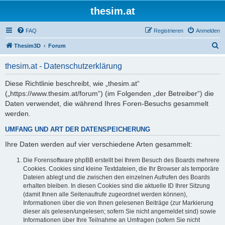
thesim.at
FAQ
Registrieren
Anmelden
S
Thesim3D
Forum
u
thesim.at - Datenschutzerklärung
c
h
Diese Richtlinie beschreibt, wie „thesim.at“
(„https://www.thesim.at/forum“) (im Folgenden „der Betreiber“) die
e
Daten verwendet, die während Ihres Foren-Besuchs gesammelt
werden.
UMFANG UND ART DER DATENSPEICHERUNG
Ihre Daten werden auf vier verschiedene Arten gesammelt:
Die Forensoftware phpBB erstellt bei Ihrem Besuch des Boards mehrere
Cookies. Cookies sind kleine Textdateien, die Ihr Browser als temporäre
Dateien ablegt und die zwischen den einzelnen Aufrufen des Boards
erhalten bleiben. In diesen Cookies sind die aktuelle ID Ihrer Sitzung
(damit Ihnen alle Seitenaufrufe zugeordnet werden können),
Informationen über die von Ihnen gelesenen Beiträge (zur Markierung
dieser als gelesen/ungelesen; sofern Sie nicht angemeldet sind) sowie
Informationen über Ihre Teilnahme an Umfragen (sofern Sie nicht