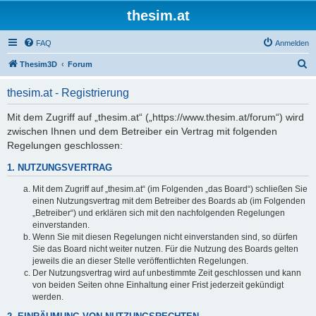
thesim.at
FAQ
Anmelden
S
Thesim3D
Forum
u
thesim.at - Registrierung
c
h
Mit dem Zugriff auf „thesim.at“ („https://www.thesim.at/forum“) wird
zwischen Ihnen und dem Betreiber ein Vertrag mit folgenden
e
Regelungen geschlossen:
1. NUTZUNGSVERTRAG
Mit dem Zugriff auf „thesim.at“ (im Folgenden „das Board“) schließen Sie
einen Nutzungsvertrag mit dem Betreiber des Boards ab (im Folgenden
„Betreiber“) und erklären sich mit den nachfolgenden Regelungen
einverstanden.
Wenn Sie mit diesen Regelungen nicht einverstanden sind, so dürfen
Sie das Board nicht weiter nutzen. Für die Nutzung des Boards gelten
jeweils die an dieser Stelle veröffentlichten Regelungen.
Der Nutzungsvertrag wird auf unbestimmte Zeit geschlossen und kann
von beiden Seiten ohne Einhaltung einer Frist jederzeit gekündigt
werden.