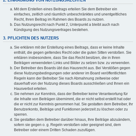
2. EINRÄUMUNG VON NUTZUNGSRECHTEN
Mit dem Erstellen eines Beitrags erteilen Sie dem Betreiber ein
einfaches, zeitlich und räumlich unbeschränktes und unentgeltliches
Recht, Ihren Beitrag im Rahmen des Boards zu nutzen.
Das Nutzungsrecht nach Punkt 2, Unterpunkt a bleibt auch nach
Kündigung des Nutzungsvertrages bestehen.
3. PFLICHTEN DES NUTZERS
Sie erklären mit der Erstellung eines Beitrags, dass er keine Inhalte
enthält, die gegen geltendes Recht oder die guten Sitten verstoßen. Sie
erklären insbesondere, dass Sie das Recht besitzen, die in Ihren
Beiträgen verwendeten Links und Bilder zu setzen bzw. zu verwenden.
Der Betreiber des Boards übt das Hausrecht aus. Bei Verstößen gegen
diese Nutzungsbedingungen oder anderer im Board veröffentlichten
Regeln kann der Betreiber Sie nach Abmahnung zeitweise oder
dauerhaft von der Nutzung dieses Boards ausschließen und Ihnen ein
Hausverbot erteilen.
Sie nehmen zur Kenntnis, dass der Betreiber keine Verantwortung für
die Inhalte von Beiträgen übernimmt, die er nicht selbst erstellt hat oder
die er nicht zur Kenntnis genommen hat. Sie gestatten dem Betreiber, Ihr
Benutzerkonto, Beiträge und Funktionen jederzeit zu löschen oder zu
sperren.
Sie gestatten dem Betreiber darüber hinaus, Ihre Beiträge abzuändern,
sofern sie gegen o. g. Regeln verstoßen oder geeignet sind, dem
Betreiber oder einem Dritten Schaden zuzufügen.