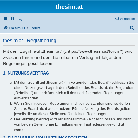
thesim.at
FAQ
Anmelden
S
Thesim3D
Forum
u
thesim.at - Registrierung
c
h
Mit dem Zugriff auf „thesim.at“ („https://www.thesim.at/forum“) wird
zwischen Ihnen und dem Betreiber ein Vertrag mit folgenden
e
Regelungen geschlossen:
1. NUTZUNGSVERTRAG
Mit dem Zugriff auf „thesim.at“ (im Folgenden „das Board“) schließen Sie
einen Nutzungsvertrag mit dem Betreiber des Boards ab (im Folgenden
„Betreiber“) und erklären sich mit den nachfolgenden Regelungen
einverstanden.
Wenn Sie mit diesen Regelungen nicht einverstanden sind, so dürfen
Sie das Board nicht weiter nutzen. Für die Nutzung des Boards gelten
jeweils die an dieser Stelle veröffentlichten Regelungen.
Der Nutzungsvertrag wird auf unbestimmte Zeit geschlossen und kann
von beiden Seiten ohne Einhaltung einer Frist jederzeit gekündigt
werden.