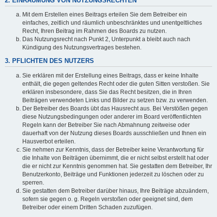
2. EINRÄUMUNG VON NUTZUNGSRECHTEN
Mit dem Erstellen eines Beitrags erteilen Sie dem Betreiber ein
einfaches, zeitlich und räumlich unbeschränktes und unentgeltliches
Recht, Ihren Beitrag im Rahmen des Boards zu nutzen.
Das Nutzungsrecht nach Punkt 2, Unterpunkt a bleibt auch nach
Kündigung des Nutzungsvertrages bestehen.
3. PFLICHTEN DES NUTZERS
Sie erklären mit der Erstellung eines Beitrags, dass er keine Inhalte
enthält, die gegen geltendes Recht oder die guten Sitten verstoßen. Sie
erklären insbesondere, dass Sie das Recht besitzen, die in Ihren
Beiträgen verwendeten Links und Bilder zu setzen bzw. zu verwenden.
Der Betreiber des Boards übt das Hausrecht aus. Bei Verstößen gegen
diese Nutzungsbedingungen oder anderer im Board veröffentlichten
Regeln kann der Betreiber Sie nach Abmahnung zeitweise oder
dauerhaft von der Nutzung dieses Boards ausschließen und Ihnen ein
Hausverbot erteilen.
Sie nehmen zur Kenntnis, dass der Betreiber keine Verantwortung für
die Inhalte von Beiträgen übernimmt, die er nicht selbst erstellt hat oder
die er nicht zur Kenntnis genommen hat. Sie gestatten dem Betreiber, Ihr
Benutzerkonto, Beiträge und Funktionen jederzeit zu löschen oder zu
sperren.
Sie gestatten dem Betreiber darüber hinaus, Ihre Beiträge abzuändern,
sofern sie gegen o. g. Regeln verstoßen oder geeignet sind, dem
Betreiber oder einem Dritten Schaden zuzufügen.