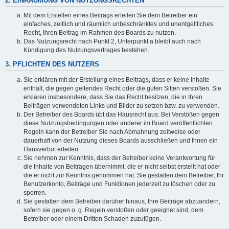
2. EINRÄUMUNG VON NUTZUNGSRECHTEN
Mit dem Erstellen eines Beitrags erteilen Sie dem Betreiber ein
einfaches, zeitlich und räumlich unbeschränktes und unentgeltliches
Recht, Ihren Beitrag im Rahmen des Boards zu nutzen.
Das Nutzungsrecht nach Punkt 2, Unterpunkt a bleibt auch nach
Kündigung des Nutzungsvertrages bestehen.
3. PFLICHTEN DES NUTZERS
Sie erklären mit der Erstellung eines Beitrags, dass er keine Inhalte
enthält, die gegen geltendes Recht oder die guten Sitten verstoßen. Sie
erklären insbesondere, dass Sie das Recht besitzen, die in Ihren
Beiträgen verwendeten Links und Bilder zu setzen bzw. zu verwenden.
Der Betreiber des Boards übt das Hausrecht aus. Bei Verstößen gegen
diese Nutzungsbedingungen oder anderer im Board veröffentlichten
Regeln kann der Betreiber Sie nach Abmahnung zeitweise oder
dauerhaft von der Nutzung dieses Boards ausschließen und Ihnen ein
Hausverbot erteilen.
Sie nehmen zur Kenntnis, dass der Betreiber keine Verantwortung für
die Inhalte von Beiträgen übernimmt, die er nicht selbst erstellt hat oder
die er nicht zur Kenntnis genommen hat. Sie gestatten dem Betreiber, Ihr
Benutzerkonto, Beiträge und Funktionen jederzeit zu löschen oder zu
sperren.
Sie gestatten dem Betreiber darüber hinaus, Ihre Beiträge abzuändern,
sofern sie gegen o. g. Regeln verstoßen oder geeignet sind, dem
Betreiber oder einem Dritten Schaden zuzufügen.