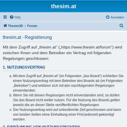
thesim.at
FAQ
Anmelden
S
Thesim3D
Forum
u
thesim.at - Registrierung
c
h
Mit dem Zugriff auf „thesim.at“ („https://www.thesim.at/forum“) wird
zwischen Ihnen und dem Betreiber ein Vertrag mit folgenden
e
Regelungen geschlossen:
1. NUTZUNGSVERTRAG
Mit dem Zugriff auf „thesim.at“ (im Folgenden „das Board“) schließen Sie
einen Nutzungsvertrag mit dem Betreiber des Boards ab (im Folgenden
„Betreiber“) und erklären sich mit den nachfolgenden Regelungen
einverstanden.
Wenn Sie mit diesen Regelungen nicht einverstanden sind, so dürfen
Sie das Board nicht weiter nutzen. Für die Nutzung des Boards gelten
jeweils die an dieser Stelle veröffentlichten Regelungen.
Der Nutzungsvertrag wird auf unbestimmte Zeit geschlossen und kann
von beiden Seiten ohne Einhaltung einer Frist jederzeit gekündigt
werden.