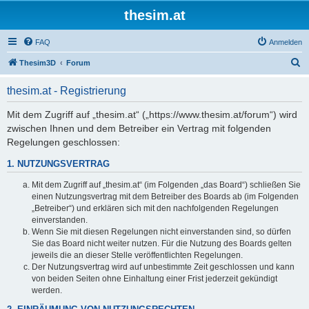
thesim.at
FAQ
Anmelden
S
Thesim3D
Forum
u
thesim.at - Registrierung
c
h
Mit dem Zugriff auf „thesim.at“ („https://www.thesim.at/forum“) wird
zwischen Ihnen und dem Betreiber ein Vertrag mit folgenden
e
Regelungen geschlossen:
1. NUTZUNGSVERTRAG
Mit dem Zugriff auf „thesim.at“ (im Folgenden „das Board“) schließen Sie
einen Nutzungsvertrag mit dem Betreiber des Boards ab (im Folgenden
„Betreiber“) und erklären sich mit den nachfolgenden Regelungen
einverstanden.
Wenn Sie mit diesen Regelungen nicht einverstanden sind, so dürfen
Sie das Board nicht weiter nutzen. Für die Nutzung des Boards gelten
jeweils die an dieser Stelle veröffentlichten Regelungen.
Der Nutzungsvertrag wird auf unbestimmte Zeit geschlossen und kann
von beiden Seiten ohne Einhaltung einer Frist jederzeit gekündigt
werden.