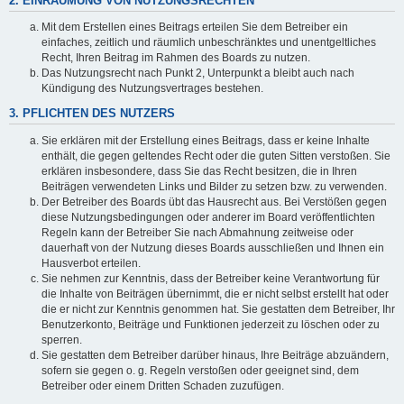
2. EINRÄUMUNG VON NUTZUNGSRECHTEN
Mit dem Erstellen eines Beitrags erteilen Sie dem Betreiber ein
einfaches, zeitlich und räumlich unbeschränktes und unentgeltliches
Recht, Ihren Beitrag im Rahmen des Boards zu nutzen.
Das Nutzungsrecht nach Punkt 2, Unterpunkt a bleibt auch nach
Kündigung des Nutzungsvertrages bestehen.
3. PFLICHTEN DES NUTZERS
Sie erklären mit der Erstellung eines Beitrags, dass er keine Inhalte
enthält, die gegen geltendes Recht oder die guten Sitten verstoßen. Sie
erklären insbesondere, dass Sie das Recht besitzen, die in Ihren
Beiträgen verwendeten Links und Bilder zu setzen bzw. zu verwenden.
Der Betreiber des Boards übt das Hausrecht aus. Bei Verstößen gegen
diese Nutzungsbedingungen oder anderer im Board veröffentlichten
Regeln kann der Betreiber Sie nach Abmahnung zeitweise oder
dauerhaft von der Nutzung dieses Boards ausschließen und Ihnen ein
Hausverbot erteilen.
Sie nehmen zur Kenntnis, dass der Betreiber keine Verantwortung für
die Inhalte von Beiträgen übernimmt, die er nicht selbst erstellt hat oder
die er nicht zur Kenntnis genommen hat. Sie gestatten dem Betreiber, Ihr
Benutzerkonto, Beiträge und Funktionen jederzeit zu löschen oder zu
sperren.
Sie gestatten dem Betreiber darüber hinaus, Ihre Beiträge abzuändern,
sofern sie gegen o. g. Regeln verstoßen oder geeignet sind, dem
Betreiber oder einem Dritten Schaden zuzufügen.