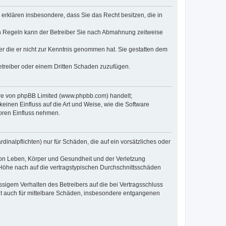
e erklären insbesondere, dass Sie das Recht besitzen, die in
en Regeln kann der Betreiber Sie nach Abmahnung zeitweise
oder die er nicht zur Kenntnis genommen hat. Sie gestatten dem
Betreiber oder einem Dritten Schaden zuzufügen.
ware von phpBB Limited (www.phpbb.com) handelt;
inen Einfluss auf die Art und Weise, wie die Software
oren Einfluss nehmen.
inalpflichten) nur für Schäden, die auf ein vorsätzliches oder
von Leben, Körper und Gesundheit und der Verletzung
r Höhe nach auf die vertragstypischen Durchschnittsschäden
sigem Verhalten des Betreibers auf die bei Vertragsschluss
lt auch für mittelbare Schäden, insbesondere entgangenen