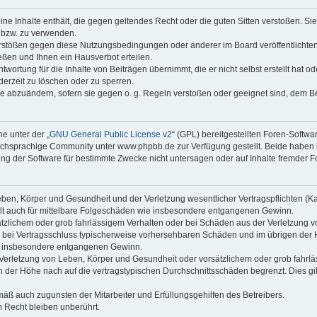
keine Inhalte enthält, die gegen geltendes Recht oder die guten Sitten verstoßen. Si
n bzw. zu verwenden.
erstößen gegen diese Nutzungsbedingungen oder anderer im Board veröffentlicht
ßen und Ihnen ein Hausverbot erteilen.
wortung für die Inhalte von Beiträgen übernimmt, die er nicht selbst erstellt hat 
derzeit zu löschen oder zu sperren.
äge abzuändern, sofern sie gegen o. g. Regeln verstoßen oder geeignet sind, dem 
e unter der „
GNU General Public License v2
“ (GPL) bereitgestellten Foren-Soft
chsprachige Community unter www.phpbb.de zur Verfügung gestellt. Beide haben ke
g der Software für bestimmte Zwecke nicht untersagen oder auf Inhalte fremder F
ben, Körper und Gesundheit und der Verletzung wesentlicher Vertragspflichten (Kard
gilt auch für mittelbare Folgeschäden wie insbesondere entgangenen Gewinn.
ätzlichem oder grob fahrlässigem Verhalten oder bei Schäden aus der Verletzung 
 die bei Vertragsschluss typischerweise vorhersehbaren Schäden und im übrigen de
wie insbesondere entgangenen Gewinn.
erletzung von Leben, Körper und Gesundheit oder vorsätzlichem oder grob fahrläs
der Höhe nach auf die vertragstypischen Durchschnittsschäden begrenzt. Dies gi
mäß auch zugunsten der Mitarbeiter und Erfüllungsgehilfen des Betreibers.
 Recht bleiben unberührt.