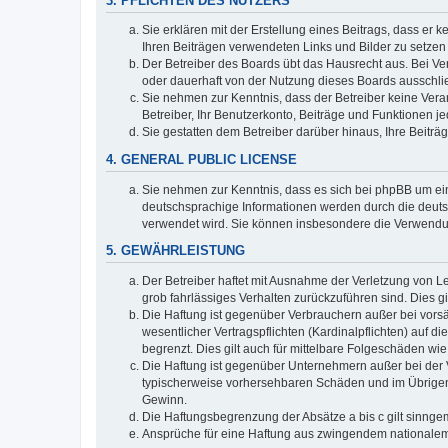
3. PFLICHTEN DES NUTZERS
Sie erklären mit der Erstellung eines Beitrags, dass er 
Ihren Beiträgen verwendeten Links und Bilder zu setze
Der Betreiber des Boards übt das Hausrecht aus. Bei V
oder dauerhaft von der Nutzung dieses Boards ausschlie
Sie nehmen zur Kenntnis, dass der Betreiber keine Verant
Betreiber, Ihr Benutzerkonto, Beiträge und Funktionen je
Sie gestatten dem Betreiber darüber hinaus, Ihre Beitr
4. GENERAL PUBLIC LICENSE
Sie nehmen zur Kenntnis, dass es sich bei phpBB um ein
deutschsprachige Informationen werden durch die deuts
verwendet wird. Sie können insbesondere die Verwendun
5. GEWÄHRLEISTUNG
Der Betreiber haftet mit Ausnahme der Verletzung von Le
grob fahrlässiges Verhalten zurückzuführen sind. Dies 
Die Haftung ist gegenüber Verbrauchern außer bei vors
wesentlicher Vertragspflichten (Kardinalpflichten) auf
begrenzt. Dies gilt auch für mittelbare Folgeschäden 
Die Haftung ist gegenüber Unternehmern außer bei der V
typischerweise vorhersehbaren Schäden und im Übrigen 
Gewinn.
Die Haftungsbegrenzung der Absätze a bis c gilt sinnge
Ansprüche für eine Haftung aus zwingendem nationalem