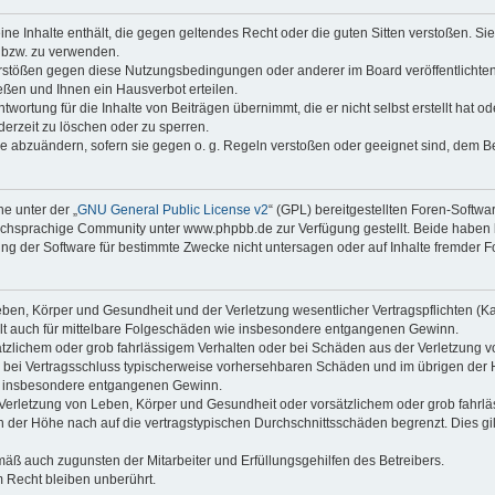
keine Inhalte enthält, die gegen geltendes Recht oder die guten Sitten verstoßen. Si
n bzw. zu verwenden.
erstößen gegen diese Nutzungsbedingungen oder anderer im Board veröffentlicht
ßen und Ihnen ein Hausverbot erteilen.
wortung für die Inhalte von Beiträgen übernimmt, die er nicht selbst erstellt hat 
derzeit zu löschen oder zu sperren.
äge abzuändern, sofern sie gegen o. g. Regeln verstoßen oder geeignet sind, dem 
e unter der „
GNU General Public License v2
“ (GPL) bereitgestellten Foren-Soft
chsprachige Community unter www.phpbb.de zur Verfügung gestellt. Beide haben ke
g der Software für bestimmte Zwecke nicht untersagen oder auf Inhalte fremder F
ben, Körper und Gesundheit und der Verletzung wesentlicher Vertragspflichten (Kard
gilt auch für mittelbare Folgeschäden wie insbesondere entgangenen Gewinn.
ätzlichem oder grob fahrlässigem Verhalten oder bei Schäden aus der Verletzung 
 die bei Vertragsschluss typischerweise vorhersehbaren Schäden und im übrigen de
wie insbesondere entgangenen Gewinn.
erletzung von Leben, Körper und Gesundheit oder vorsätzlichem oder grob fahrläs
der Höhe nach auf die vertragstypischen Durchschnittsschäden begrenzt. Dies gi
mäß auch zugunsten der Mitarbeiter und Erfüllungsgehilfen des Betreibers.
 Recht bleiben unberührt.