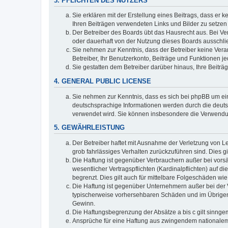
3. PFLICHTEN DES NUTZERS
Sie erklären mit der Erstellung eines Beitrags, dass er 
Ihren Beiträgen verwendeten Links und Bilder zu setze
Der Betreiber des Boards übt das Hausrecht aus. Bei V
oder dauerhaft von der Nutzung dieses Boards ausschlie
Sie nehmen zur Kenntnis, dass der Betreiber keine Verant
Betreiber, Ihr Benutzerkonto, Beiträge und Funktionen je
Sie gestatten dem Betreiber darüber hinaus, Ihre Beitr
4. GENERAL PUBLIC LICENSE
Sie nehmen zur Kenntnis, dass es sich bei phpBB um ein
deutschsprachige Informationen werden durch die deuts
verwendet wird. Sie können insbesondere die Verwendun
5. GEWÄHRLEISTUNG
Der Betreiber haftet mit Ausnahme der Verletzung von Le
grob fahrlässiges Verhalten zurückzuführen sind. Dies 
Die Haftung ist gegenüber Verbrauchern außer bei vors
wesentlicher Vertragspflichten (Kardinalpflichten) auf
begrenzt. Dies gilt auch für mittelbare Folgeschäden 
Die Haftung ist gegenüber Unternehmern außer bei der V
typischerweise vorhersehbaren Schäden und im Übrigen 
Gewinn.
Die Haftungsbegrenzung der Absätze a bis c gilt sinnge
Ansprüche für eine Haftung aus zwingendem nationalem