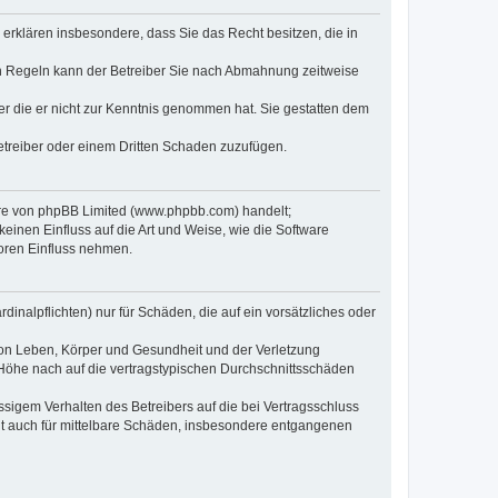
e erklären insbesondere, dass Sie das Recht besitzen, die in
en Regeln kann der Betreiber Sie nach Abmahnung zeitweise
oder die er nicht zur Kenntnis genommen hat. Sie gestatten dem
Betreiber oder einem Dritten Schaden zuzufügen.
ware von phpBB Limited (www.phpbb.com) handelt;
inen Einfluss auf die Art und Weise, wie die Software
oren Einfluss nehmen.
inalpflichten) nur für Schäden, die auf ein vorsätzliches oder
von Leben, Körper und Gesundheit und der Verletzung
r Höhe nach auf die vertragstypischen Durchschnittsschäden
sigem Verhalten des Betreibers auf die bei Vertragsschluss
lt auch für mittelbare Schäden, insbesondere entgangenen