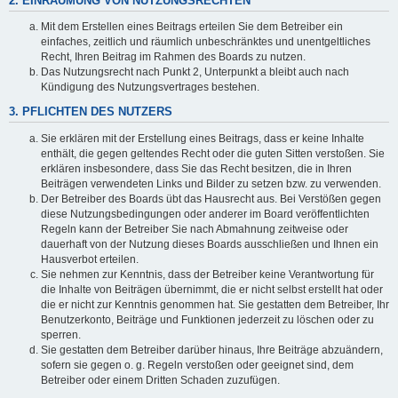
2. EINRÄUMUNG VON NUTZUNGSRECHTEN
Mit dem Erstellen eines Beitrags erteilen Sie dem Betreiber ein
einfaches, zeitlich und räumlich unbeschränktes und unentgeltliches
Recht, Ihren Beitrag im Rahmen des Boards zu nutzen.
Das Nutzungsrecht nach Punkt 2, Unterpunkt a bleibt auch nach
Kündigung des Nutzungsvertrages bestehen.
3. PFLICHTEN DES NUTZERS
Sie erklären mit der Erstellung eines Beitrags, dass er keine Inhalte
enthält, die gegen geltendes Recht oder die guten Sitten verstoßen. Sie
erklären insbesondere, dass Sie das Recht besitzen, die in Ihren
Beiträgen verwendeten Links und Bilder zu setzen bzw. zu verwenden.
Der Betreiber des Boards übt das Hausrecht aus. Bei Verstößen gegen
diese Nutzungsbedingungen oder anderer im Board veröffentlichten
Regeln kann der Betreiber Sie nach Abmahnung zeitweise oder
dauerhaft von der Nutzung dieses Boards ausschließen und Ihnen ein
Hausverbot erteilen.
Sie nehmen zur Kenntnis, dass der Betreiber keine Verantwortung für
die Inhalte von Beiträgen übernimmt, die er nicht selbst erstellt hat oder
die er nicht zur Kenntnis genommen hat. Sie gestatten dem Betreiber, Ihr
Benutzerkonto, Beiträge und Funktionen jederzeit zu löschen oder zu
sperren.
Sie gestatten dem Betreiber darüber hinaus, Ihre Beiträge abzuändern,
sofern sie gegen o. g. Regeln verstoßen oder geeignet sind, dem
Betreiber oder einem Dritten Schaden zuzufügen.