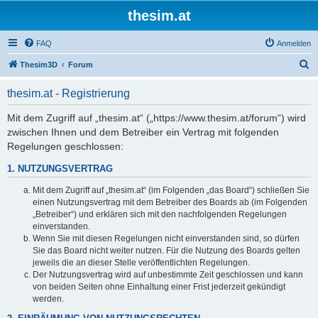
thesim.at
FAQ
Anmelden
S
Thesim3D
Forum
u
thesim.at - Registrierung
c
h
Mit dem Zugriff auf „thesim.at“ („https://www.thesim.at/forum“) wird
zwischen Ihnen und dem Betreiber ein Vertrag mit folgenden
e
Regelungen geschlossen:
1. NUTZUNGSVERTRAG
Mit dem Zugriff auf „thesim.at“ (im Folgenden „das Board“) schließen Sie
einen Nutzungsvertrag mit dem Betreiber des Boards ab (im Folgenden
„Betreiber“) und erklären sich mit den nachfolgenden Regelungen
einverstanden.
Wenn Sie mit diesen Regelungen nicht einverstanden sind, so dürfen
Sie das Board nicht weiter nutzen. Für die Nutzung des Boards gelten
jeweils die an dieser Stelle veröffentlichten Regelungen.
Der Nutzungsvertrag wird auf unbestimmte Zeit geschlossen und kann
von beiden Seiten ohne Einhaltung einer Frist jederzeit gekündigt
werden.