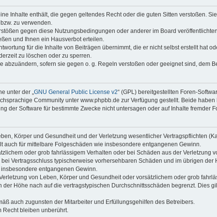
keine Inhalte enthält, die gegen geltendes Recht oder die guten Sitten verstoßen. Si
n bzw. zu verwenden.
erstößen gegen diese Nutzungsbedingungen oder anderer im Board veröffentlicht
ßen und Ihnen ein Hausverbot erteilen.
wortung für die Inhalte von Beiträgen übernimmt, die er nicht selbst erstellt hat 
derzeit zu löschen oder zu sperren.
äge abzuändern, sofern sie gegen o. g. Regeln verstoßen oder geeignet sind, dem 
e unter der „
GNU General Public License v2
“ (GPL) bereitgestellten Foren-Soft
chsprachige Community unter www.phpbb.de zur Verfügung gestellt. Beide haben ke
g der Software für bestimmte Zwecke nicht untersagen oder auf Inhalte fremder F
ben, Körper und Gesundheit und der Verletzung wesentlicher Vertragspflichten (Kard
gilt auch für mittelbare Folgeschäden wie insbesondere entgangenen Gewinn.
ätzlichem oder grob fahrlässigem Verhalten oder bei Schäden aus der Verletzung 
 die bei Vertragsschluss typischerweise vorhersehbaren Schäden und im übrigen de
wie insbesondere entgangenen Gewinn.
erletzung von Leben, Körper und Gesundheit oder vorsätzlichem oder grob fahrläs
der Höhe nach auf die vertragstypischen Durchschnittsschäden begrenzt. Dies gi
mäß auch zugunsten der Mitarbeiter und Erfüllungsgehilfen des Betreibers.
 Recht bleiben unberührt.