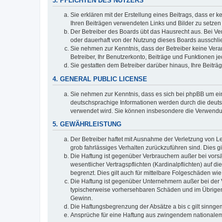
3. PFLICHTEN DES NUTZERS
Sie erklären mit der Erstellung eines Beitrags, dass er 
Ihren Beiträgen verwendeten Links und Bilder zu setze
Der Betreiber des Boards übt das Hausrecht aus. Bei V
oder dauerhaft von der Nutzung dieses Boards ausschlie
Sie nehmen zur Kenntnis, dass der Betreiber keine Verant
Betreiber, Ihr Benutzerkonto, Beiträge und Funktionen je
Sie gestatten dem Betreiber darüber hinaus, Ihre Beitr
4. GENERAL PUBLIC LICENSE
Sie nehmen zur Kenntnis, dass es sich bei phpBB um ein
deutschsprachige Informationen werden durch die deuts
verwendet wird. Sie können insbesondere die Verwendun
5. GEWÄHRLEISTUNG
Der Betreiber haftet mit Ausnahme der Verletzung von Le
grob fahrlässiges Verhalten zurückzuführen sind. Dies 
Die Haftung ist gegenüber Verbrauchern außer bei vors
wesentlicher Vertragspflichten (Kardinalpflichten) auf
begrenzt. Dies gilt auch für mittelbare Folgeschäden 
Die Haftung ist gegenüber Unternehmern außer bei der V
typischerweise vorhersehbaren Schäden und im Übrigen 
Gewinn.
Die Haftungsbegrenzung der Absätze a bis c gilt sinnge
Ansprüche für eine Haftung aus zwingendem nationalem