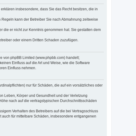
e erklären insbesondere, dass Sie das Recht besitzen, die in
en Regeln kann der Betreiber Sie nach Abmahnung zeitweise
oder die er nicht zur Kenntnis genommen hat. Sie gestatten dem
Betreiber oder einem Dritten Schaden zuzufügen.
ware von phpBB Limited (www.phpbb.com) handelt;
inen Einfluss auf die Art und Weise, wie die Software
oren Einfluss nehmen.
inalpflichten) nur für Schäden, die auf ein vorsätzliches oder
von Leben, Körper und Gesundheit und der Verletzung
r Höhe nach auf die vertragstypischen Durchschnittsschäden
sigem Verhalten des Betreibers auf die bei Vertragsschluss
lt auch für mittelbare Schäden, insbesondere entgangenen