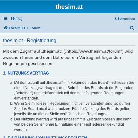
thesim.at
FAQ
Anmelden
S
Thesim3D
Forum
u
thesim.at - Registrierung
c
h
Mit dem Zugriff auf „thesim.at“ („https://www.thesim.at/forum“) wird
zwischen Ihnen und dem Betreiber ein Vertrag mit folgenden
e
Regelungen geschlossen:
1. NUTZUNGSVERTRAG
Mit dem Zugriff auf „thesim.at“ (im Folgenden „das Board“) schließen Sie
einen Nutzungsvertrag mit dem Betreiber des Boards ab (im Folgenden
„Betreiber“) und erklären sich mit den nachfolgenden Regelungen
einverstanden.
Wenn Sie mit diesen Regelungen nicht einverstanden sind, so dürfen
Sie das Board nicht weiter nutzen. Für die Nutzung des Boards gelten
jeweils die an dieser Stelle veröffentlichten Regelungen.
Der Nutzungsvertrag wird auf unbestimmte Zeit geschlossen und kann
von beiden Seiten ohne Einhaltung einer Frist jederzeit gekündigt
werden.