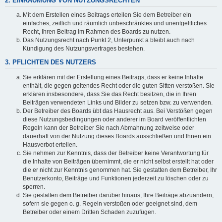
2. EINRÄUMUNG VON NUTZUNGSRECHTEN
Mit dem Erstellen eines Beitrags erteilen Sie dem Betreiber ein
einfaches, zeitlich und räumlich unbeschränktes und unentgeltliches
Recht, Ihren Beitrag im Rahmen des Boards zu nutzen.
Das Nutzungsrecht nach Punkt 2, Unterpunkt a bleibt auch nach
Kündigung des Nutzungsvertrages bestehen.
3. PFLICHTEN DES NUTZERS
Sie erklären mit der Erstellung eines Beitrags, dass er keine Inhalte
enthält, die gegen geltendes Recht oder die guten Sitten verstoßen. Sie
erklären insbesondere, dass Sie das Recht besitzen, die in Ihren
Beiträgen verwendeten Links und Bilder zu setzen bzw. zu verwenden.
Der Betreiber des Boards übt das Hausrecht aus. Bei Verstößen gegen
diese Nutzungsbedingungen oder anderer im Board veröffentlichten
Regeln kann der Betreiber Sie nach Abmahnung zeitweise oder
dauerhaft von der Nutzung dieses Boards ausschließen und Ihnen ein
Hausverbot erteilen.
Sie nehmen zur Kenntnis, dass der Betreiber keine Verantwortung für
die Inhalte von Beiträgen übernimmt, die er nicht selbst erstellt hat oder
die er nicht zur Kenntnis genommen hat. Sie gestatten dem Betreiber, Ihr
Benutzerkonto, Beiträge und Funktionen jederzeit zu löschen oder zu
sperren.
Sie gestatten dem Betreiber darüber hinaus, Ihre Beiträge abzuändern,
sofern sie gegen o. g. Regeln verstoßen oder geeignet sind, dem
Betreiber oder einem Dritten Schaden zuzufügen.