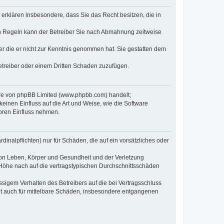
e erklären insbesondere, dass Sie das Recht besitzen, die in
en Regeln kann der Betreiber Sie nach Abmahnung zeitweise
oder die er nicht zur Kenntnis genommen hat. Sie gestatten dem
Betreiber oder einem Dritten Schaden zuzufügen.
ware von phpBB Limited (www.phpbb.com) handelt;
inen Einfluss auf die Art und Weise, wie die Software
oren Einfluss nehmen.
inalpflichten) nur für Schäden, die auf ein vorsätzliches oder
von Leben, Körper und Gesundheit und der Verletzung
r Höhe nach auf die vertragstypischen Durchschnittsschäden
sigem Verhalten des Betreibers auf die bei Vertragsschluss
lt auch für mittelbare Schäden, insbesondere entgangenen