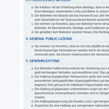
3. PFLICHTEN DES NUTZERS
Sie erklären mit der Erstellung eines Beitrags, dass er 
Ihren Beiträgen verwendeten Links und Bilder zu setze
Der Betreiber des Boards übt das Hausrecht aus. Bei V
oder dauerhaft von der Nutzung dieses Boards ausschlie
Sie nehmen zur Kenntnis, dass der Betreiber keine Verant
Betreiber, Ihr Benutzerkonto, Beiträge und Funktionen je
Sie gestatten dem Betreiber darüber hinaus, Ihre Beitr
4. GENERAL PUBLIC LICENSE
Sie nehmen zur Kenntnis, dass es sich bei phpBB um ein
deutschsprachige Informationen werden durch die deuts
verwendet wird. Sie können insbesondere die Verwendun
5. GEWÄHRLEISTUNG
Der Betreiber haftet mit Ausnahme der Verletzung von Le
grob fahrlässiges Verhalten zurückzuführen sind. Dies 
Die Haftung ist gegenüber Verbrauchern außer bei vors
wesentlicher Vertragspflichten (Kardinalpflichten) auf
begrenzt. Dies gilt auch für mittelbare Folgeschäden 
Die Haftung ist gegenüber Unternehmern außer bei der V
typischerweise vorhersehbaren Schäden und im Übrigen 
Gewinn.
Die Haftungsbegrenzung der Absätze a bis c gilt sinnge
Ansprüche für eine Haftung aus zwingendem nationalem