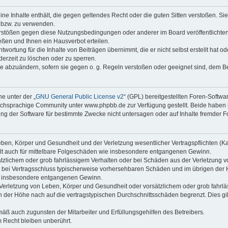
keine Inhalte enthält, die gegen geltendes Recht oder die guten Sitten verstoßen. Si
n bzw. zu verwenden.
erstößen gegen diese Nutzungsbedingungen oder anderer im Board veröffentlicht
ßen und Ihnen ein Hausverbot erteilen.
wortung für die Inhalte von Beiträgen übernimmt, die er nicht selbst erstellt hat 
derzeit zu löschen oder zu sperren.
äge abzuändern, sofern sie gegen o. g. Regeln verstoßen oder geeignet sind, dem 
e unter der „
GNU General Public License v2
“ (GPL) bereitgestellten Foren-Soft
chsprachige Community unter www.phpbb.de zur Verfügung gestellt. Beide haben ke
g der Software für bestimmte Zwecke nicht untersagen oder auf Inhalte fremder F
ben, Körper und Gesundheit und der Verletzung wesentlicher Vertragspflichten (Kard
gilt auch für mittelbare Folgeschäden wie insbesondere entgangenen Gewinn.
ätzlichem oder grob fahrlässigem Verhalten oder bei Schäden aus der Verletzung 
 die bei Vertragsschluss typischerweise vorhersehbaren Schäden und im übrigen de
wie insbesondere entgangenen Gewinn.
erletzung von Leben, Körper und Gesundheit oder vorsätzlichem oder grob fahrläs
der Höhe nach auf die vertragstypischen Durchschnittsschäden begrenzt. Dies gi
mäß auch zugunsten der Mitarbeiter und Erfüllungsgehilfen des Betreibers.
 Recht bleiben unberührt.