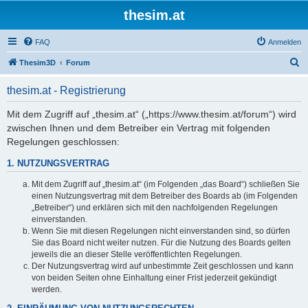
thesim.at
FAQ
Anmelden
S
Thesim3D
Forum
u
thesim.at - Registrierung
c
h
Mit dem Zugriff auf „thesim.at“ („https://www.thesim.at/forum“) wird
zwischen Ihnen und dem Betreiber ein Vertrag mit folgenden
e
Regelungen geschlossen:
1. NUTZUNGSVERTRAG
Mit dem Zugriff auf „thesim.at“ (im Folgenden „das Board“) schließen Sie
einen Nutzungsvertrag mit dem Betreiber des Boards ab (im Folgenden
„Betreiber“) und erklären sich mit den nachfolgenden Regelungen
einverstanden.
Wenn Sie mit diesen Regelungen nicht einverstanden sind, so dürfen
Sie das Board nicht weiter nutzen. Für die Nutzung des Boards gelten
jeweils die an dieser Stelle veröffentlichten Regelungen.
Der Nutzungsvertrag wird auf unbestimmte Zeit geschlossen und kann
von beiden Seiten ohne Einhaltung einer Frist jederzeit gekündigt
werden.