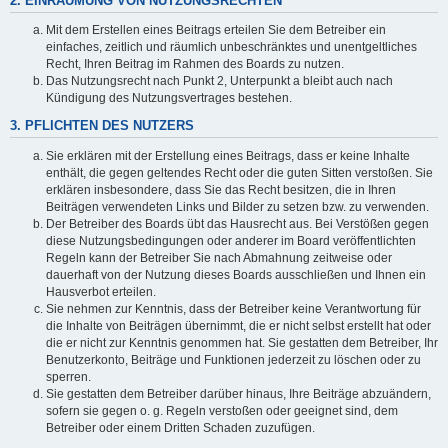
2. EINRÄUMUNG VON NUTZUNGSRECHTEN
Mit dem Erstellen eines Beitrags erteilen Sie dem Betreiber ein
einfaches, zeitlich und räumlich unbeschränktes und unentgeltliches
Recht, Ihren Beitrag im Rahmen des Boards zu nutzen.
Das Nutzungsrecht nach Punkt 2, Unterpunkt a bleibt auch nach
Kündigung des Nutzungsvertrages bestehen.
3. PFLICHTEN DES NUTZERS
Sie erklären mit der Erstellung eines Beitrags, dass er keine Inhalte
enthält, die gegen geltendes Recht oder die guten Sitten verstoßen. Sie
erklären insbesondere, dass Sie das Recht besitzen, die in Ihren
Beiträgen verwendeten Links und Bilder zu setzen bzw. zu verwenden.
Der Betreiber des Boards übt das Hausrecht aus. Bei Verstößen gegen
diese Nutzungsbedingungen oder anderer im Board veröffentlichten
Regeln kann der Betreiber Sie nach Abmahnung zeitweise oder
dauerhaft von der Nutzung dieses Boards ausschließen und Ihnen ein
Hausverbot erteilen.
Sie nehmen zur Kenntnis, dass der Betreiber keine Verantwortung für
die Inhalte von Beiträgen übernimmt, die er nicht selbst erstellt hat oder
die er nicht zur Kenntnis genommen hat. Sie gestatten dem Betreiber, Ihr
Benutzerkonto, Beiträge und Funktionen jederzeit zu löschen oder zu
sperren.
Sie gestatten dem Betreiber darüber hinaus, Ihre Beiträge abzuändern,
sofern sie gegen o. g. Regeln verstoßen oder geeignet sind, dem
Betreiber oder einem Dritten Schaden zuzufügen.