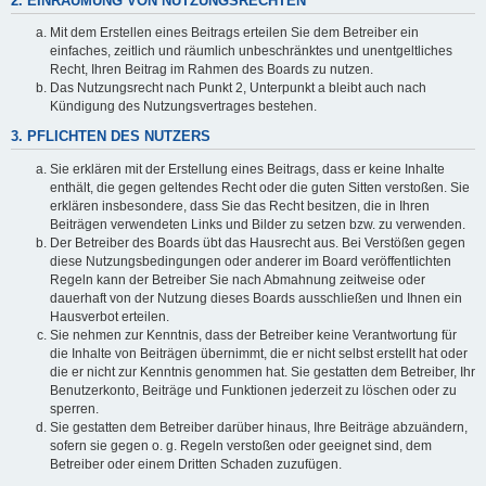
2. EINRÄUMUNG VON NUTZUNGSRECHTEN
Mit dem Erstellen eines Beitrags erteilen Sie dem Betreiber ein
einfaches, zeitlich und räumlich unbeschränktes und unentgeltliches
Recht, Ihren Beitrag im Rahmen des Boards zu nutzen.
Das Nutzungsrecht nach Punkt 2, Unterpunkt a bleibt auch nach
Kündigung des Nutzungsvertrages bestehen.
3. PFLICHTEN DES NUTZERS
Sie erklären mit der Erstellung eines Beitrags, dass er keine Inhalte
enthält, die gegen geltendes Recht oder die guten Sitten verstoßen. Sie
erklären insbesondere, dass Sie das Recht besitzen, die in Ihren
Beiträgen verwendeten Links und Bilder zu setzen bzw. zu verwenden.
Der Betreiber des Boards übt das Hausrecht aus. Bei Verstößen gegen
diese Nutzungsbedingungen oder anderer im Board veröffentlichten
Regeln kann der Betreiber Sie nach Abmahnung zeitweise oder
dauerhaft von der Nutzung dieses Boards ausschließen und Ihnen ein
Hausverbot erteilen.
Sie nehmen zur Kenntnis, dass der Betreiber keine Verantwortung für
die Inhalte von Beiträgen übernimmt, die er nicht selbst erstellt hat oder
die er nicht zur Kenntnis genommen hat. Sie gestatten dem Betreiber, Ihr
Benutzerkonto, Beiträge und Funktionen jederzeit zu löschen oder zu
sperren.
Sie gestatten dem Betreiber darüber hinaus, Ihre Beiträge abzuändern,
sofern sie gegen o. g. Regeln verstoßen oder geeignet sind, dem
Betreiber oder einem Dritten Schaden zuzufügen.