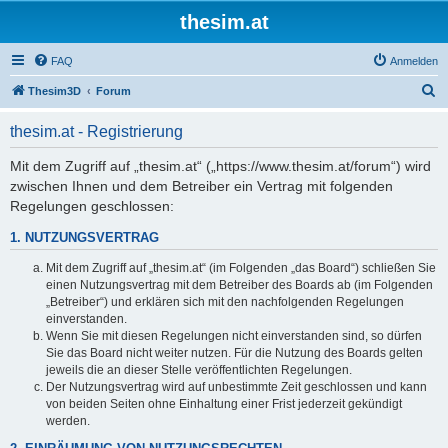
thesim.at
FAQ
Anmelden
S
Thesim3D
Forum
u
thesim.at - Registrierung
c
h
Mit dem Zugriff auf „thesim.at“ („https://www.thesim.at/forum“) wird
zwischen Ihnen und dem Betreiber ein Vertrag mit folgenden
e
Regelungen geschlossen:
1. NUTZUNGSVERTRAG
Mit dem Zugriff auf „thesim.at“ (im Folgenden „das Board“) schließen Sie
einen Nutzungsvertrag mit dem Betreiber des Boards ab (im Folgenden
„Betreiber“) und erklären sich mit den nachfolgenden Regelungen
einverstanden.
Wenn Sie mit diesen Regelungen nicht einverstanden sind, so dürfen
Sie das Board nicht weiter nutzen. Für die Nutzung des Boards gelten
jeweils die an dieser Stelle veröffentlichten Regelungen.
Der Nutzungsvertrag wird auf unbestimmte Zeit geschlossen und kann
von beiden Seiten ohne Einhaltung einer Frist jederzeit gekündigt
werden.