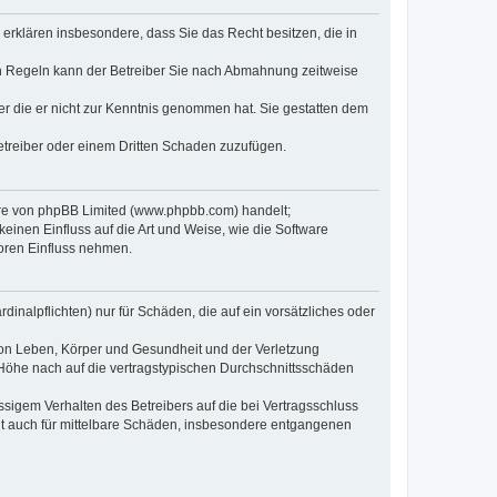
e erklären insbesondere, dass Sie das Recht besitzen, die in
en Regeln kann der Betreiber Sie nach Abmahnung zeitweise
oder die er nicht zur Kenntnis genommen hat. Sie gestatten dem
Betreiber oder einem Dritten Schaden zuzufügen.
ware von phpBB Limited (www.phpbb.com) handelt;
inen Einfluss auf die Art und Weise, wie die Software
oren Einfluss nehmen.
inalpflichten) nur für Schäden, die auf ein vorsätzliches oder
von Leben, Körper und Gesundheit und der Verletzung
r Höhe nach auf die vertragstypischen Durchschnittsschäden
sigem Verhalten des Betreibers auf die bei Vertragsschluss
lt auch für mittelbare Schäden, insbesondere entgangenen