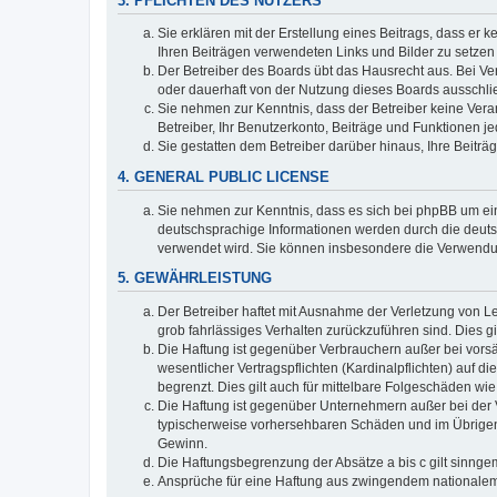
3. PFLICHTEN DES NUTZERS
Sie erklären mit der Erstellung eines Beitrags, dass er 
Ihren Beiträgen verwendeten Links und Bilder zu setze
Der Betreiber des Boards übt das Hausrecht aus. Bei V
oder dauerhaft von der Nutzung dieses Boards ausschlie
Sie nehmen zur Kenntnis, dass der Betreiber keine Verant
Betreiber, Ihr Benutzerkonto, Beiträge und Funktionen je
Sie gestatten dem Betreiber darüber hinaus, Ihre Beitr
4. GENERAL PUBLIC LICENSE
Sie nehmen zur Kenntnis, dass es sich bei phpBB um ein
deutschsprachige Informationen werden durch die deuts
verwendet wird. Sie können insbesondere die Verwendun
5. GEWÄHRLEISTUNG
Der Betreiber haftet mit Ausnahme der Verletzung von Le
grob fahrlässiges Verhalten zurückzuführen sind. Dies 
Die Haftung ist gegenüber Verbrauchern außer bei vors
wesentlicher Vertragspflichten (Kardinalpflichten) auf
begrenzt. Dies gilt auch für mittelbare Folgeschäden 
Die Haftung ist gegenüber Unternehmern außer bei der V
typischerweise vorhersehbaren Schäden und im Übrigen 
Gewinn.
Die Haftungsbegrenzung der Absätze a bis c gilt sinnge
Ansprüche für eine Haftung aus zwingendem nationalem