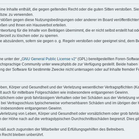
keine Inhalte enthält, die gegen geltendes Recht oder die guten Sitten verstoßen. Si
n bzw. zu verwenden.
erstößen gegen diese Nutzungsbedingungen oder anderer im Board veröffentlicht
ßen und Ihnen ein Hausverbot erteilen.
wortung für die Inhalte von Beiträgen übernimmt, die er nicht selbst erstellt hat 
derzeit zu löschen oder zu sperren.
äge abzuändern, sofern sie gegen o. g. Regeln verstoßen oder geeignet sind, dem 
e unter der „
GNU General Public License v2
“ (GPL) bereitgestellten Foren-Soft
chsprachige Community unter www.phpbb.de zur Verfügung gestellt. Beide haben ke
g der Software für bestimmte Zwecke nicht untersagen oder auf Inhalte fremder F
ben, Körper und Gesundheit und der Verletzung wesentlicher Vertragspflichten (Kard
gilt auch für mittelbare Folgeschäden wie insbesondere entgangenen Gewinn.
ätzlichem oder grob fahrlässigem Verhalten oder bei Schäden aus der Verletzung 
 die bei Vertragsschluss typischerweise vorhersehbaren Schäden und im übrigen de
wie insbesondere entgangenen Gewinn.
erletzung von Leben, Körper und Gesundheit oder vorsätzlichem oder grob fahrläs
der Höhe nach auf die vertragstypischen Durchschnittsschäden begrenzt. Dies gi
mäß auch zugunsten der Mitarbeiter und Erfüllungsgehilfen des Betreibers.
 Recht bleiben unberührt.