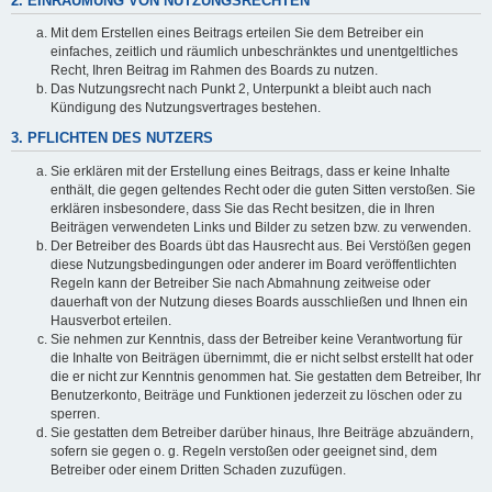
2. EINRÄUMUNG VON NUTZUNGSRECHTEN
Mit dem Erstellen eines Beitrags erteilen Sie dem Betreiber ein
einfaches, zeitlich und räumlich unbeschränktes und unentgeltliches
Recht, Ihren Beitrag im Rahmen des Boards zu nutzen.
Das Nutzungsrecht nach Punkt 2, Unterpunkt a bleibt auch nach
Kündigung des Nutzungsvertrages bestehen.
3. PFLICHTEN DES NUTZERS
Sie erklären mit der Erstellung eines Beitrags, dass er keine Inhalte
enthält, die gegen geltendes Recht oder die guten Sitten verstoßen. Sie
erklären insbesondere, dass Sie das Recht besitzen, die in Ihren
Beiträgen verwendeten Links und Bilder zu setzen bzw. zu verwenden.
Der Betreiber des Boards übt das Hausrecht aus. Bei Verstößen gegen
diese Nutzungsbedingungen oder anderer im Board veröffentlichten
Regeln kann der Betreiber Sie nach Abmahnung zeitweise oder
dauerhaft von der Nutzung dieses Boards ausschließen und Ihnen ein
Hausverbot erteilen.
Sie nehmen zur Kenntnis, dass der Betreiber keine Verantwortung für
die Inhalte von Beiträgen übernimmt, die er nicht selbst erstellt hat oder
die er nicht zur Kenntnis genommen hat. Sie gestatten dem Betreiber, Ihr
Benutzerkonto, Beiträge und Funktionen jederzeit zu löschen oder zu
sperren.
Sie gestatten dem Betreiber darüber hinaus, Ihre Beiträge abzuändern,
sofern sie gegen o. g. Regeln verstoßen oder geeignet sind, dem
Betreiber oder einem Dritten Schaden zuzufügen.