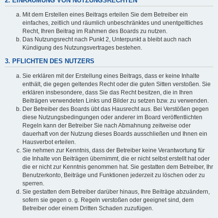
2. EINRÄUMUNG VON NUTZUNGSRECHTEN
Mit dem Erstellen eines Beitrags erteilen Sie dem Betreiber ein
einfaches, zeitlich und räumlich unbeschränktes und unentgeltliches
Recht, Ihren Beitrag im Rahmen des Boards zu nutzen.
Das Nutzungsrecht nach Punkt 2, Unterpunkt a bleibt auch nach
Kündigung des Nutzungsvertrages bestehen.
3. PFLICHTEN DES NUTZERS
Sie erklären mit der Erstellung eines Beitrags, dass er keine Inhalte
enthält, die gegen geltendes Recht oder die guten Sitten verstoßen. Sie
erklären insbesondere, dass Sie das Recht besitzen, die in Ihren
Beiträgen verwendeten Links und Bilder zu setzen bzw. zu verwenden.
Der Betreiber des Boards übt das Hausrecht aus. Bei Verstößen gegen
diese Nutzungsbedingungen oder anderer im Board veröffentlichten
Regeln kann der Betreiber Sie nach Abmahnung zeitweise oder
dauerhaft von der Nutzung dieses Boards ausschließen und Ihnen ein
Hausverbot erteilen.
Sie nehmen zur Kenntnis, dass der Betreiber keine Verantwortung für
die Inhalte von Beiträgen übernimmt, die er nicht selbst erstellt hat oder
die er nicht zur Kenntnis genommen hat. Sie gestatten dem Betreiber, Ihr
Benutzerkonto, Beiträge und Funktionen jederzeit zu löschen oder zu
sperren.
Sie gestatten dem Betreiber darüber hinaus, Ihre Beiträge abzuändern,
sofern sie gegen o. g. Regeln verstoßen oder geeignet sind, dem
Betreiber oder einem Dritten Schaden zuzufügen.