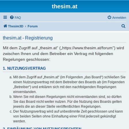
thesim.at
FAQ
Anmelden
S
Thesim3D
Forum
u
thesim.at - Registrierung
c
h
Mit dem Zugriff auf „thesim.at“ („https://www.thesim.at/forum“) wird
zwischen Ihnen und dem Betreiber ein Vertrag mit folgenden
e
Regelungen geschlossen:
1. NUTZUNGSVERTRAG
Mit dem Zugriff auf „thesim.at“ (im Folgenden „das Board“) schließen Sie
einen Nutzungsvertrag mit dem Betreiber des Boards ab (im Folgenden
„Betreiber“) und erklären sich mit den nachfolgenden Regelungen
einverstanden.
Wenn Sie mit diesen Regelungen nicht einverstanden sind, so dürfen
Sie das Board nicht weiter nutzen. Für die Nutzung des Boards gelten
jeweils die an dieser Stelle veröffentlichten Regelungen.
Der Nutzungsvertrag wird auf unbestimmte Zeit geschlossen und kann
von beiden Seiten ohne Einhaltung einer Frist jederzeit gekündigt
werden.