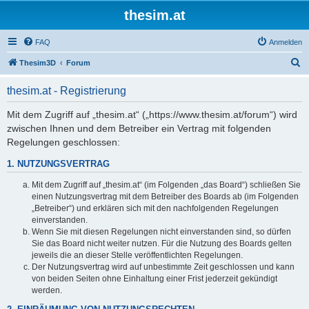
thesim.at
FAQ
Anmelden
S
Thesim3D
Forum
u
thesim.at - Registrierung
c
h
Mit dem Zugriff auf „thesim.at“ („https://www.thesim.at/forum“) wird
zwischen Ihnen und dem Betreiber ein Vertrag mit folgenden
e
Regelungen geschlossen:
1. NUTZUNGSVERTRAG
Mit dem Zugriff auf „thesim.at“ (im Folgenden „das Board“) schließen Sie
einen Nutzungsvertrag mit dem Betreiber des Boards ab (im Folgenden
„Betreiber“) und erklären sich mit den nachfolgenden Regelungen
einverstanden.
Wenn Sie mit diesen Regelungen nicht einverstanden sind, so dürfen
Sie das Board nicht weiter nutzen. Für die Nutzung des Boards gelten
jeweils die an dieser Stelle veröffentlichten Regelungen.
Der Nutzungsvertrag wird auf unbestimmte Zeit geschlossen und kann
von beiden Seiten ohne Einhaltung einer Frist jederzeit gekündigt
werden.