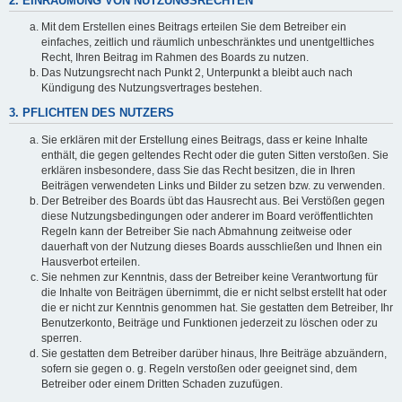
2. EINRÄUMUNG VON NUTZUNGSRECHTEN
Mit dem Erstellen eines Beitrags erteilen Sie dem Betreiber ein
einfaches, zeitlich und räumlich unbeschränktes und unentgeltliches
Recht, Ihren Beitrag im Rahmen des Boards zu nutzen.
Das Nutzungsrecht nach Punkt 2, Unterpunkt a bleibt auch nach
Kündigung des Nutzungsvertrages bestehen.
3. PFLICHTEN DES NUTZERS
Sie erklären mit der Erstellung eines Beitrags, dass er keine Inhalte
enthält, die gegen geltendes Recht oder die guten Sitten verstoßen. Sie
erklären insbesondere, dass Sie das Recht besitzen, die in Ihren
Beiträgen verwendeten Links und Bilder zu setzen bzw. zu verwenden.
Der Betreiber des Boards übt das Hausrecht aus. Bei Verstößen gegen
diese Nutzungsbedingungen oder anderer im Board veröffentlichten
Regeln kann der Betreiber Sie nach Abmahnung zeitweise oder
dauerhaft von der Nutzung dieses Boards ausschließen und Ihnen ein
Hausverbot erteilen.
Sie nehmen zur Kenntnis, dass der Betreiber keine Verantwortung für
die Inhalte von Beiträgen übernimmt, die er nicht selbst erstellt hat oder
die er nicht zur Kenntnis genommen hat. Sie gestatten dem Betreiber, Ihr
Benutzerkonto, Beiträge und Funktionen jederzeit zu löschen oder zu
sperren.
Sie gestatten dem Betreiber darüber hinaus, Ihre Beiträge abzuändern,
sofern sie gegen o. g. Regeln verstoßen oder geeignet sind, dem
Betreiber oder einem Dritten Schaden zuzufügen.