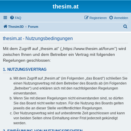
thesim.at
FAQ
Registrieren
Anmelden
S
Thesim3D
Forum
u
thesim.at - Nutzungsbedingungen
c
h
Mit dem Zugriff auf „thesim.at“ („https://www.thesim.at/forum“) wird
zwischen Ihnen und dem Betreiber ein Vertrag mit folgenden
e
Regelungen geschlossen:
1. NUTZUNGSVERTRAG
Mit dem Zugriff auf „thesim.at“ (im Folgenden „das Board“) schließen Sie
einen Nutzungsvertrag mit dem Betreiber des Boards ab (im Folgenden
„Betreiber“) und erklären sich mit den nachfolgenden Regelungen
einverstanden.
Wenn Sie mit diesen Regelungen nicht einverstanden sind, so dürfen
Sie das Board nicht weiter nutzen. Für die Nutzung des Boards gelten
jeweils die an dieser Stelle veröffentlichten Regelungen.
Der Nutzungsvertrag wird auf unbestimmte Zeit geschlossen und kann
von beiden Seiten ohne Einhaltung einer Frist jederzeit gekündigt
werden.