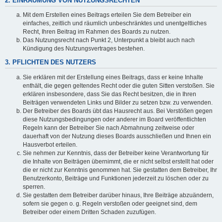
2. EINRÄUMUNG VON NUTZUNGSRECHTEN
Mit dem Erstellen eines Beitrags erteilen Sie dem Betreiber ein
einfaches, zeitlich und räumlich unbeschränktes und unentgeltliches
Recht, Ihren Beitrag im Rahmen des Boards zu nutzen.
Das Nutzungsrecht nach Punkt 2, Unterpunkt a bleibt auch nach
Kündigung des Nutzungsvertrages bestehen.
3. PFLICHTEN DES NUTZERS
Sie erklären mit der Erstellung eines Beitrags, dass er keine Inhalte
enthält, die gegen geltendes Recht oder die guten Sitten verstoßen. Sie
erklären insbesondere, dass Sie das Recht besitzen, die in Ihren
Beiträgen verwendeten Links und Bilder zu setzen bzw. zu verwenden.
Der Betreiber des Boards übt das Hausrecht aus. Bei Verstößen gegen
diese Nutzungsbedingungen oder anderer im Board veröffentlichten
Regeln kann der Betreiber Sie nach Abmahnung zeitweise oder
dauerhaft von der Nutzung dieses Boards ausschließen und Ihnen ein
Hausverbot erteilen.
Sie nehmen zur Kenntnis, dass der Betreiber keine Verantwortung für
die Inhalte von Beiträgen übernimmt, die er nicht selbst erstellt hat oder
die er nicht zur Kenntnis genommen hat. Sie gestatten dem Betreiber, Ihr
Benutzerkonto, Beiträge und Funktionen jederzeit zu löschen oder zu
sperren.
Sie gestatten dem Betreiber darüber hinaus, Ihre Beiträge abzuändern,
sofern sie gegen o. g. Regeln verstoßen oder geeignet sind, dem
Betreiber oder einem Dritten Schaden zuzufügen.