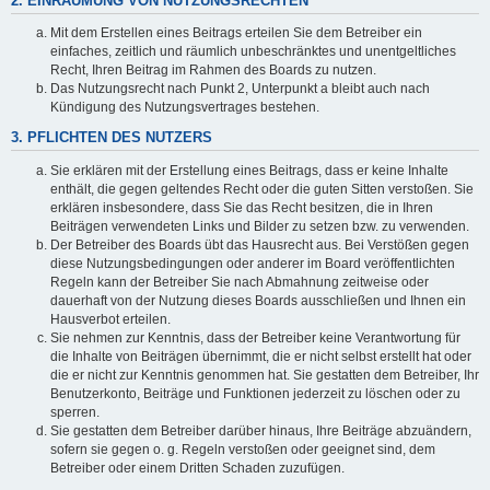
2. EINRÄUMUNG VON NUTZUNGSRECHTEN
Mit dem Erstellen eines Beitrags erteilen Sie dem Betreiber ein
einfaches, zeitlich und räumlich unbeschränktes und unentgeltliches
Recht, Ihren Beitrag im Rahmen des Boards zu nutzen.
Das Nutzungsrecht nach Punkt 2, Unterpunkt a bleibt auch nach
Kündigung des Nutzungsvertrages bestehen.
3. PFLICHTEN DES NUTZERS
Sie erklären mit der Erstellung eines Beitrags, dass er keine Inhalte
enthält, die gegen geltendes Recht oder die guten Sitten verstoßen. Sie
erklären insbesondere, dass Sie das Recht besitzen, die in Ihren
Beiträgen verwendeten Links und Bilder zu setzen bzw. zu verwenden.
Der Betreiber des Boards übt das Hausrecht aus. Bei Verstößen gegen
diese Nutzungsbedingungen oder anderer im Board veröffentlichten
Regeln kann der Betreiber Sie nach Abmahnung zeitweise oder
dauerhaft von der Nutzung dieses Boards ausschließen und Ihnen ein
Hausverbot erteilen.
Sie nehmen zur Kenntnis, dass der Betreiber keine Verantwortung für
die Inhalte von Beiträgen übernimmt, die er nicht selbst erstellt hat oder
die er nicht zur Kenntnis genommen hat. Sie gestatten dem Betreiber, Ihr
Benutzerkonto, Beiträge und Funktionen jederzeit zu löschen oder zu
sperren.
Sie gestatten dem Betreiber darüber hinaus, Ihre Beiträge abzuändern,
sofern sie gegen o. g. Regeln verstoßen oder geeignet sind, dem
Betreiber oder einem Dritten Schaden zuzufügen.