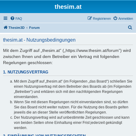
thesim.at
FAQ
Registrieren
Anmelden
S
Thesim3D
Forum
u
thesim.at - Nutzungsbedingungen
c
h
Mit dem Zugriff auf „thesim.at“ („https://www.thesim.at/forum“) wird
zwischen Ihnen und dem Betreiber ein Vertrag mit folgenden
e
Regelungen geschlossen:
1. NUTZUNGSVERTRAG
Mit dem Zugriff auf „thesim.at“ (im Folgenden „das Board“) schließen Sie
einen Nutzungsvertrag mit dem Betreiber des Boards ab (im Folgenden
„Betreiber“) und erklären sich mit den nachfolgenden Regelungen
einverstanden.
Wenn Sie mit diesen Regelungen nicht einverstanden sind, so dürfen
Sie das Board nicht weiter nutzen. Für die Nutzung des Boards gelten
jeweils die an dieser Stelle veröffentlichten Regelungen.
Der Nutzungsvertrag wird auf unbestimmte Zeit geschlossen und kann
von beiden Seiten ohne Einhaltung einer Frist jederzeit gekündigt
werden.