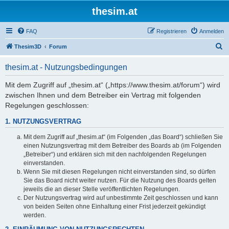
thesim.at
FAQ
Registrieren
Anmelden
S
Thesim3D
Forum
u
thesim.at - Nutzungsbedingungen
c
h
Mit dem Zugriff auf „thesim.at“ („https://www.thesim.at/forum“) wird
zwischen Ihnen und dem Betreiber ein Vertrag mit folgenden
e
Regelungen geschlossen:
1. NUTZUNGSVERTRAG
Mit dem Zugriff auf „thesim.at“ (im Folgenden „das Board“) schließen Sie
einen Nutzungsvertrag mit dem Betreiber des Boards ab (im Folgenden
„Betreiber“) und erklären sich mit den nachfolgenden Regelungen
einverstanden.
Wenn Sie mit diesen Regelungen nicht einverstanden sind, so dürfen
Sie das Board nicht weiter nutzen. Für die Nutzung des Boards gelten
jeweils die an dieser Stelle veröffentlichten Regelungen.
Der Nutzungsvertrag wird auf unbestimmte Zeit geschlossen und kann
von beiden Seiten ohne Einhaltung einer Frist jederzeit gekündigt
werden.