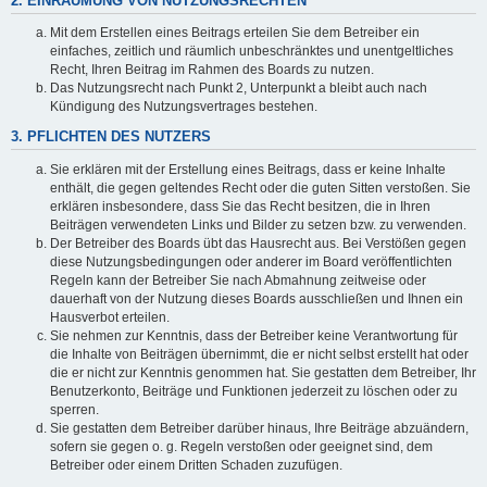
2. EINRÄUMUNG VON NUTZUNGSRECHTEN
Mit dem Erstellen eines Beitrags erteilen Sie dem Betreiber ein
einfaches, zeitlich und räumlich unbeschränktes und unentgeltliches
Recht, Ihren Beitrag im Rahmen des Boards zu nutzen.
Das Nutzungsrecht nach Punkt 2, Unterpunkt a bleibt auch nach
Kündigung des Nutzungsvertrages bestehen.
3. PFLICHTEN DES NUTZERS
Sie erklären mit der Erstellung eines Beitrags, dass er keine Inhalte
enthält, die gegen geltendes Recht oder die guten Sitten verstoßen. Sie
erklären insbesondere, dass Sie das Recht besitzen, die in Ihren
Beiträgen verwendeten Links und Bilder zu setzen bzw. zu verwenden.
Der Betreiber des Boards übt das Hausrecht aus. Bei Verstößen gegen
diese Nutzungsbedingungen oder anderer im Board veröffentlichten
Regeln kann der Betreiber Sie nach Abmahnung zeitweise oder
dauerhaft von der Nutzung dieses Boards ausschließen und Ihnen ein
Hausverbot erteilen.
Sie nehmen zur Kenntnis, dass der Betreiber keine Verantwortung für
die Inhalte von Beiträgen übernimmt, die er nicht selbst erstellt hat oder
die er nicht zur Kenntnis genommen hat. Sie gestatten dem Betreiber, Ihr
Benutzerkonto, Beiträge und Funktionen jederzeit zu löschen oder zu
sperren.
Sie gestatten dem Betreiber darüber hinaus, Ihre Beiträge abzuändern,
sofern sie gegen o. g. Regeln verstoßen oder geeignet sind, dem
Betreiber oder einem Dritten Schaden zuzufügen.