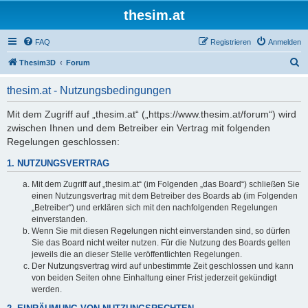
thesim.at
FAQ
Registrieren
Anmelden
S
Thesim3D
Forum
u
thesim.at - Nutzungsbedingungen
c
h
Mit dem Zugriff auf „thesim.at“ („https://www.thesim.at/forum“) wird
zwischen Ihnen und dem Betreiber ein Vertrag mit folgenden
e
Regelungen geschlossen:
1. NUTZUNGSVERTRAG
Mit dem Zugriff auf „thesim.at“ (im Folgenden „das Board“) schließen Sie
einen Nutzungsvertrag mit dem Betreiber des Boards ab (im Folgenden
„Betreiber“) und erklären sich mit den nachfolgenden Regelungen
einverstanden.
Wenn Sie mit diesen Regelungen nicht einverstanden sind, so dürfen
Sie das Board nicht weiter nutzen. Für die Nutzung des Boards gelten
jeweils die an dieser Stelle veröffentlichten Regelungen.
Der Nutzungsvertrag wird auf unbestimmte Zeit geschlossen und kann
von beiden Seiten ohne Einhaltung einer Frist jederzeit gekündigt
werden.