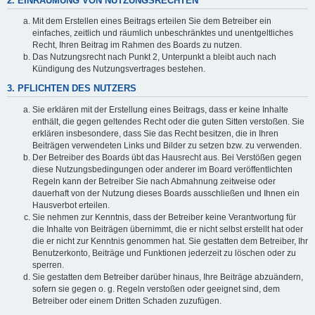
2. EINRÄUMUNG VON NUTZUNGSRECHTEN
Mit dem Erstellen eines Beitrags erteilen Sie dem Betreiber ein
einfaches, zeitlich und räumlich unbeschränktes und unentgeltliches
Recht, Ihren Beitrag im Rahmen des Boards zu nutzen.
Das Nutzungsrecht nach Punkt 2, Unterpunkt a bleibt auch nach
Kündigung des Nutzungsvertrages bestehen.
3. PFLICHTEN DES NUTZERS
Sie erklären mit der Erstellung eines Beitrags, dass er keine Inhalte
enthält, die gegen geltendes Recht oder die guten Sitten verstoßen. Sie
erklären insbesondere, dass Sie das Recht besitzen, die in Ihren
Beiträgen verwendeten Links und Bilder zu setzen bzw. zu verwenden.
Der Betreiber des Boards übt das Hausrecht aus. Bei Verstößen gegen
diese Nutzungsbedingungen oder anderer im Board veröffentlichten
Regeln kann der Betreiber Sie nach Abmahnung zeitweise oder
dauerhaft von der Nutzung dieses Boards ausschließen und Ihnen ein
Hausverbot erteilen.
Sie nehmen zur Kenntnis, dass der Betreiber keine Verantwortung für
die Inhalte von Beiträgen übernimmt, die er nicht selbst erstellt hat oder
die er nicht zur Kenntnis genommen hat. Sie gestatten dem Betreiber, Ihr
Benutzerkonto, Beiträge und Funktionen jederzeit zu löschen oder zu
sperren.
Sie gestatten dem Betreiber darüber hinaus, Ihre Beiträge abzuändern,
sofern sie gegen o. g. Regeln verstoßen oder geeignet sind, dem
Betreiber oder einem Dritten Schaden zuzufügen.