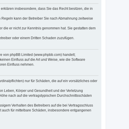
e erklären insbesondere, dass Sie das Recht besitzen, die in
en Regeln kann der Betreiber Sie nach Abmahnung zeitweise
oder die er nicht zur Kenntnis genommen hat. Sie gestatten dem
Betreiber oder einem Dritten Schaden zuzufügen.
ware von phpBB Limited (www.phpbb.com) handelt;
inen Einfluss auf die Art und Weise, wie die Software
oren Einfluss nehmen.
inalpflichten) nur für Schäden, die auf ein vorsätzliches oder
von Leben, Körper und Gesundheit und der Verletzung
r Höhe nach auf die vertragstypischen Durchschnittsschäden
sigem Verhalten des Betreibers auf die bei Vertragsschluss
lt auch für mittelbare Schäden, insbesondere entgangenen