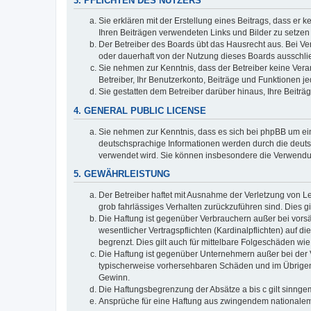
3. PFLICHTEN DES NUTZERS
Sie erklären mit der Erstellung eines Beitrags, dass er 
Ihren Beiträgen verwendeten Links und Bilder zu setze
Der Betreiber des Boards übt das Hausrecht aus. Bei V
oder dauerhaft von der Nutzung dieses Boards ausschlie
Sie nehmen zur Kenntnis, dass der Betreiber keine Verant
Betreiber, Ihr Benutzerkonto, Beiträge und Funktionen je
Sie gestatten dem Betreiber darüber hinaus, Ihre Beitr
4. GENERAL PUBLIC LICENSE
Sie nehmen zur Kenntnis, dass es sich bei phpBB um ein
deutschsprachige Informationen werden durch die deuts
verwendet wird. Sie können insbesondere die Verwendun
5. GEWÄHRLEISTUNG
Der Betreiber haftet mit Ausnahme der Verletzung von Le
grob fahrlässiges Verhalten zurückzuführen sind. Dies 
Die Haftung ist gegenüber Verbrauchern außer bei vors
wesentlicher Vertragspflichten (Kardinalpflichten) auf
begrenzt. Dies gilt auch für mittelbare Folgeschäden 
Die Haftung ist gegenüber Unternehmern außer bei der V
typischerweise vorhersehbaren Schäden und im Übrigen 
Gewinn.
Die Haftungsbegrenzung der Absätze a bis c gilt sinnge
Ansprüche für eine Haftung aus zwingendem nationalem