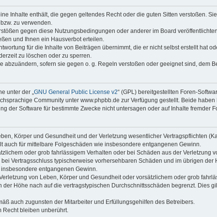
keine Inhalte enthält, die gegen geltendes Recht oder die guten Sitten verstoßen. Si
n bzw. zu verwenden.
erstößen gegen diese Nutzungsbedingungen oder anderer im Board veröffentlicht
ßen und Ihnen ein Hausverbot erteilen.
wortung für die Inhalte von Beiträgen übernimmt, die er nicht selbst erstellt hat 
derzeit zu löschen oder zu sperren.
äge abzuändern, sofern sie gegen o. g. Regeln verstoßen oder geeignet sind, dem 
e unter der „
GNU General Public License v2
“ (GPL) bereitgestellten Foren-Soft
chsprachige Community unter www.phpbb.de zur Verfügung gestellt. Beide haben ke
g der Software für bestimmte Zwecke nicht untersagen oder auf Inhalte fremder F
ben, Körper und Gesundheit und der Verletzung wesentlicher Vertragspflichten (Kard
gilt auch für mittelbare Folgeschäden wie insbesondere entgangenen Gewinn.
ätzlichem oder grob fahrlässigem Verhalten oder bei Schäden aus der Verletzung 
 die bei Vertragsschluss typischerweise vorhersehbaren Schäden und im übrigen de
wie insbesondere entgangenen Gewinn.
erletzung von Leben, Körper und Gesundheit oder vorsätzlichem oder grob fahrläs
der Höhe nach auf die vertragstypischen Durchschnittsschäden begrenzt. Dies gi
mäß auch zugunsten der Mitarbeiter und Erfüllungsgehilfen des Betreibers.
 Recht bleiben unberührt.