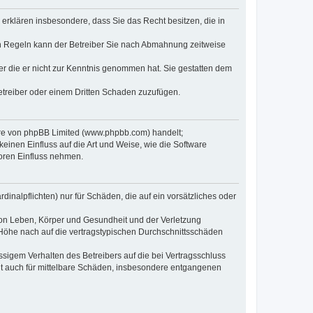
e erklären insbesondere, dass Sie das Recht besitzen, die in
en Regeln kann der Betreiber Sie nach Abmahnung zeitweise
oder die er nicht zur Kenntnis genommen hat. Sie gestatten dem
Betreiber oder einem Dritten Schaden zuzufügen.
ware von phpBB Limited (www.phpbb.com) handelt;
inen Einfluss auf die Art und Weise, wie die Software
oren Einfluss nehmen.
inalpflichten) nur für Schäden, die auf ein vorsätzliches oder
von Leben, Körper und Gesundheit und der Verletzung
r Höhe nach auf die vertragstypischen Durchschnittsschäden
sigem Verhalten des Betreibers auf die bei Vertragsschluss
lt auch für mittelbare Schäden, insbesondere entgangenen