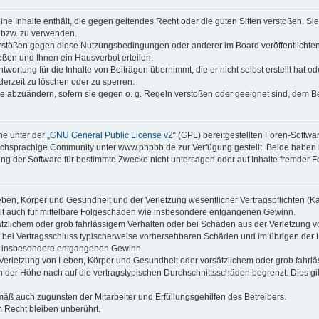
keine Inhalte enthält, die gegen geltendes Recht oder die guten Sitten verstoßen. Si
n bzw. zu verwenden.
erstößen gegen diese Nutzungsbedingungen oder anderer im Board veröffentlicht
ßen und Ihnen ein Hausverbot erteilen.
wortung für die Inhalte von Beiträgen übernimmt, die er nicht selbst erstellt hat 
derzeit zu löschen oder zu sperren.
äge abzuändern, sofern sie gegen o. g. Regeln verstoßen oder geeignet sind, dem 
e unter der „
GNU General Public License v2
“ (GPL) bereitgestellten Foren-Soft
chsprachige Community unter www.phpbb.de zur Verfügung gestellt. Beide haben ke
g der Software für bestimmte Zwecke nicht untersagen oder auf Inhalte fremder F
ben, Körper und Gesundheit und der Verletzung wesentlicher Vertragspflichten (Kard
gilt auch für mittelbare Folgeschäden wie insbesondere entgangenen Gewinn.
ätzlichem oder grob fahrlässigem Verhalten oder bei Schäden aus der Verletzung 
 die bei Vertragsschluss typischerweise vorhersehbaren Schäden und im übrigen de
wie insbesondere entgangenen Gewinn.
erletzung von Leben, Körper und Gesundheit oder vorsätzlichem oder grob fahrläs
der Höhe nach auf die vertragstypischen Durchschnittsschäden begrenzt. Dies gi
mäß auch zugunsten der Mitarbeiter und Erfüllungsgehilfen des Betreibers.
 Recht bleiben unberührt.