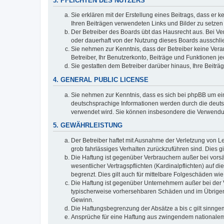
3. PFLICHTEN DES NUTZERS
Sie erklären mit der Erstellung eines Beitrags, dass er 
Ihren Beiträgen verwendeten Links und Bilder zu setze
Der Betreiber des Boards übt das Hausrecht aus. Bei V
oder dauerhaft von der Nutzung dieses Boards ausschlie
Sie nehmen zur Kenntnis, dass der Betreiber keine Verant
Betreiber, Ihr Benutzerkonto, Beiträge und Funktionen je
Sie gestatten dem Betreiber darüber hinaus, Ihre Beitr
4. GENERAL PUBLIC LICENSE
Sie nehmen zur Kenntnis, dass es sich bei phpBB um ein
deutschsprachige Informationen werden durch die deuts
verwendet wird. Sie können insbesondere die Verwendun
5. GEWÄHRLEISTUNG
Der Betreiber haftet mit Ausnahme der Verletzung von Le
grob fahrlässiges Verhalten zurückzuführen sind. Dies 
Die Haftung ist gegenüber Verbrauchern außer bei vors
wesentlicher Vertragspflichten (Kardinalpflichten) auf
begrenzt. Dies gilt auch für mittelbare Folgeschäden 
Die Haftung ist gegenüber Unternehmern außer bei der V
typischerweise vorhersehbaren Schäden und im Übrigen 
Gewinn.
Die Haftungsbegrenzung der Absätze a bis c gilt sinnge
Ansprüche für eine Haftung aus zwingendem nationalem