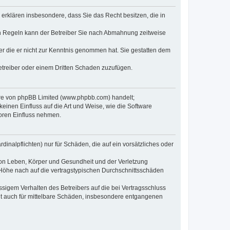
e erklären insbesondere, dass Sie das Recht besitzen, die in
en Regeln kann der Betreiber Sie nach Abmahnung zeitweise
oder die er nicht zur Kenntnis genommen hat. Sie gestatten dem
Betreiber oder einem Dritten Schaden zuzufügen.
ware von phpBB Limited (www.phpbb.com) handelt;
inen Einfluss auf die Art und Weise, wie die Software
oren Einfluss nehmen.
inalpflichten) nur für Schäden, die auf ein vorsätzliches oder
von Leben, Körper und Gesundheit und der Verletzung
r Höhe nach auf die vertragstypischen Durchschnittsschäden
sigem Verhalten des Betreibers auf die bei Vertragsschluss
lt auch für mittelbare Schäden, insbesondere entgangenen