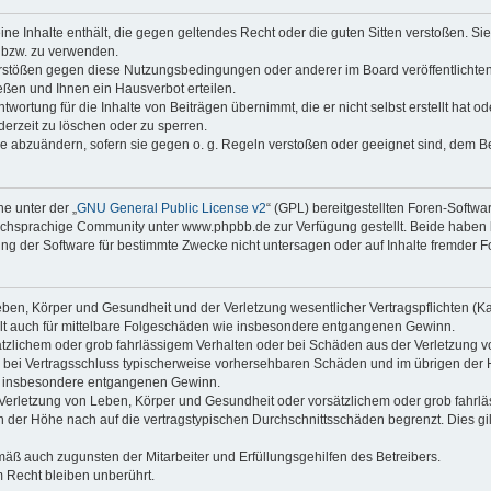
keine Inhalte enthält, die gegen geltendes Recht oder die guten Sitten verstoßen. Si
n bzw. zu verwenden.
erstößen gegen diese Nutzungsbedingungen oder anderer im Board veröffentlicht
ßen und Ihnen ein Hausverbot erteilen.
wortung für die Inhalte von Beiträgen übernimmt, die er nicht selbst erstellt hat 
derzeit zu löschen oder zu sperren.
äge abzuändern, sofern sie gegen o. g. Regeln verstoßen oder geeignet sind, dem 
e unter der „
GNU General Public License v2
“ (GPL) bereitgestellten Foren-Soft
chsprachige Community unter www.phpbb.de zur Verfügung gestellt. Beide haben ke
g der Software für bestimmte Zwecke nicht untersagen oder auf Inhalte fremder F
ben, Körper und Gesundheit und der Verletzung wesentlicher Vertragspflichten (Kard
gilt auch für mittelbare Folgeschäden wie insbesondere entgangenen Gewinn.
ätzlichem oder grob fahrlässigem Verhalten oder bei Schäden aus der Verletzung 
 die bei Vertragsschluss typischerweise vorhersehbaren Schäden und im übrigen de
wie insbesondere entgangenen Gewinn.
erletzung von Leben, Körper und Gesundheit oder vorsätzlichem oder grob fahrläs
der Höhe nach auf die vertragstypischen Durchschnittsschäden begrenzt. Dies gi
mäß auch zugunsten der Mitarbeiter und Erfüllungsgehilfen des Betreibers.
 Recht bleiben unberührt.