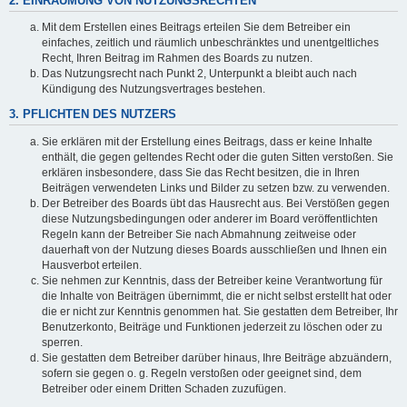
2. EINRÄUMUNG VON NUTZUNGSRECHTEN
Mit dem Erstellen eines Beitrags erteilen Sie dem Betreiber ein
einfaches, zeitlich und räumlich unbeschränktes und unentgeltliches
Recht, Ihren Beitrag im Rahmen des Boards zu nutzen.
Das Nutzungsrecht nach Punkt 2, Unterpunkt a bleibt auch nach
Kündigung des Nutzungsvertrages bestehen.
3. PFLICHTEN DES NUTZERS
Sie erklären mit der Erstellung eines Beitrags, dass er keine Inhalte
enthält, die gegen geltendes Recht oder die guten Sitten verstoßen. Sie
erklären insbesondere, dass Sie das Recht besitzen, die in Ihren
Beiträgen verwendeten Links und Bilder zu setzen bzw. zu verwenden.
Der Betreiber des Boards übt das Hausrecht aus. Bei Verstößen gegen
diese Nutzungsbedingungen oder anderer im Board veröffentlichten
Regeln kann der Betreiber Sie nach Abmahnung zeitweise oder
dauerhaft von der Nutzung dieses Boards ausschließen und Ihnen ein
Hausverbot erteilen.
Sie nehmen zur Kenntnis, dass der Betreiber keine Verantwortung für
die Inhalte von Beiträgen übernimmt, die er nicht selbst erstellt hat oder
die er nicht zur Kenntnis genommen hat. Sie gestatten dem Betreiber, Ihr
Benutzerkonto, Beiträge und Funktionen jederzeit zu löschen oder zu
sperren.
Sie gestatten dem Betreiber darüber hinaus, Ihre Beiträge abzuändern,
sofern sie gegen o. g. Regeln verstoßen oder geeignet sind, dem
Betreiber oder einem Dritten Schaden zuzufügen.