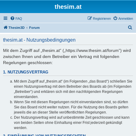
thesim.at
FAQ
Registrieren
Anmelden
S
Thesim3D
Forum
u
thesim.at - Nutzungsbedingungen
c
h
Mit dem Zugriff auf „thesim.at“ („https://www.thesim.at/forum“) wird
zwischen Ihnen und dem Betreiber ein Vertrag mit folgenden
e
Regelungen geschlossen:
1. NUTZUNGSVERTRAG
Mit dem Zugriff auf „thesim.at“ (im Folgenden „das Board“) schließen Sie
einen Nutzungsvertrag mit dem Betreiber des Boards ab (im Folgenden
„Betreiber“) und erklären sich mit den nachfolgenden Regelungen
einverstanden.
Wenn Sie mit diesen Regelungen nicht einverstanden sind, so dürfen
Sie das Board nicht weiter nutzen. Für die Nutzung des Boards gelten
jeweils die an dieser Stelle veröffentlichten Regelungen.
Der Nutzungsvertrag wird auf unbestimmte Zeit geschlossen und kann
von beiden Seiten ohne Einhaltung einer Frist jederzeit gekündigt
werden.