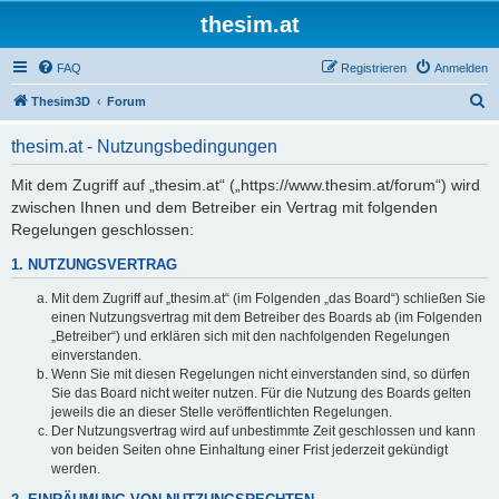
thesim.at
FAQ
Registrieren
Anmelden
S
Thesim3D
Forum
u
thesim.at - Nutzungsbedingungen
c
h
Mit dem Zugriff auf „thesim.at“ („https://www.thesim.at/forum“) wird
zwischen Ihnen und dem Betreiber ein Vertrag mit folgenden
e
Regelungen geschlossen:
1. NUTZUNGSVERTRAG
Mit dem Zugriff auf „thesim.at“ (im Folgenden „das Board“) schließen Sie
einen Nutzungsvertrag mit dem Betreiber des Boards ab (im Folgenden
„Betreiber“) und erklären sich mit den nachfolgenden Regelungen
einverstanden.
Wenn Sie mit diesen Regelungen nicht einverstanden sind, so dürfen
Sie das Board nicht weiter nutzen. Für die Nutzung des Boards gelten
jeweils die an dieser Stelle veröffentlichten Regelungen.
Der Nutzungsvertrag wird auf unbestimmte Zeit geschlossen und kann
von beiden Seiten ohne Einhaltung einer Frist jederzeit gekündigt
werden.