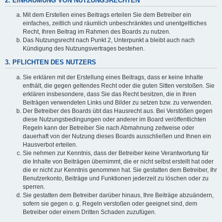
2. EINRÄUMUNG VON NUTZUNGSRECHTEN
Mit dem Erstellen eines Beitrags erteilen Sie dem Betreiber ein
einfaches, zeitlich und räumlich unbeschränktes und unentgeltliches
Recht, Ihren Beitrag im Rahmen des Boards zu nutzen.
Das Nutzungsrecht nach Punkt 2, Unterpunkt a bleibt auch nach
Kündigung des Nutzungsvertrages bestehen.
3. PFLICHTEN DES NUTZERS
Sie erklären mit der Erstellung eines Beitrags, dass er keine Inhalte
enthält, die gegen geltendes Recht oder die guten Sitten verstoßen. Sie
erklären insbesondere, dass Sie das Recht besitzen, die in Ihren
Beiträgen verwendeten Links und Bilder zu setzen bzw. zu verwenden.
Der Betreiber des Boards übt das Hausrecht aus. Bei Verstößen gegen
diese Nutzungsbedingungen oder anderer im Board veröffentlichten
Regeln kann der Betreiber Sie nach Abmahnung zeitweise oder
dauerhaft von der Nutzung dieses Boards ausschließen und Ihnen ein
Hausverbot erteilen.
Sie nehmen zur Kenntnis, dass der Betreiber keine Verantwortung für
die Inhalte von Beiträgen übernimmt, die er nicht selbst erstellt hat oder
die er nicht zur Kenntnis genommen hat. Sie gestatten dem Betreiber, Ihr
Benutzerkonto, Beiträge und Funktionen jederzeit zu löschen oder zu
sperren.
Sie gestatten dem Betreiber darüber hinaus, Ihre Beiträge abzuändern,
sofern sie gegen o. g. Regeln verstoßen oder geeignet sind, dem
Betreiber oder einem Dritten Schaden zuzufügen.